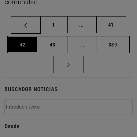
comunidad
Página
Páginas intermedias Us
Página
1
...
41
Página
Página
Páginas intermedias U
Página
42
43
...
389
BUSCADOR NOTICIAS
Desde