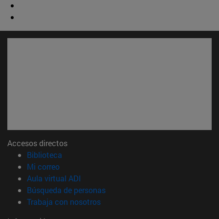
Accesos directos
(abre en nueva ventana)
Biblioteca
(abre en nueva ventana)
Mi correo
(abre en nueva ventana)
Aula virtual ADI
(abre en nueva ventana)
Búsqueda de personas
(abre en nueva ventana)
Trabaja con nosotros