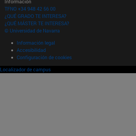
Información
TFNO +34 948 42 56 00
¿QUÉ GRADO TE INTERESA?
¿QUÉ MÁSTER TE INTERESA?
© Universidad de Navarra
Información legal
Accesibilidad
Configuración de cookies
Localizador de campus