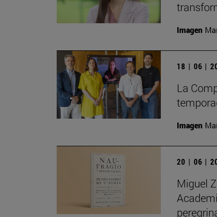
transfor
Imagen
Man
18 | 06 | 
La Compa
temporad
Imagen
Man
20 | 06 | 
Miguel Z
Academia
peregrin