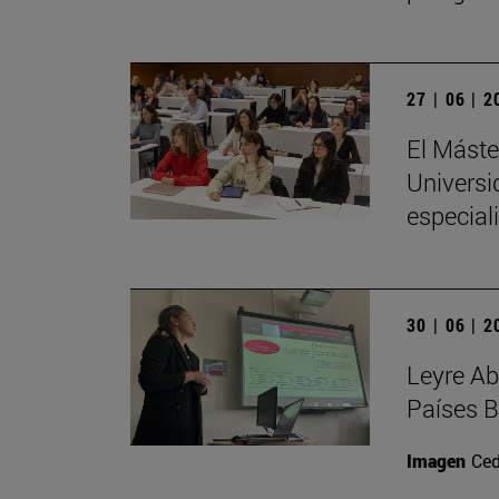
27 | 06 | 
El Máste
Universi
especial
30 | 06 | 
Leyre Ab
Países B
Imagen
Ced