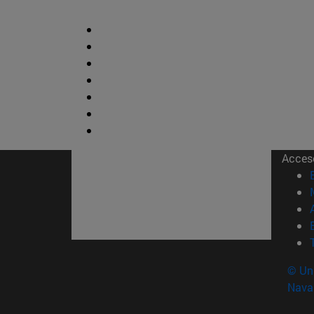
Acces
© Uni
Nava