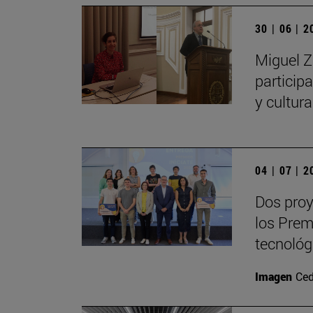
30 | 06 | 
Miguel Z
particip
y cultur
04 | 07 | 
Dos proy
los Prem
tecnológ
Imagen
Ced