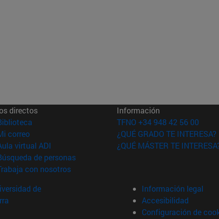
os directos
Información
(abre en nueva ventana)
Biblioteca
TFNO +34 948 42 56 00
(abre en nueva ventana)
Mi correo
¿QUÉ GRADO TE INTERESA?
(abre en nueva ventana)
Aula virtual ADI
¿QUÉ MÁSTER TE INTERESA
(abre en nueva ventana)
Búsqueda de personas
(abre en nueva ventana)
Trabaja con nosotros
versidad de
Información legal
rra
Accesibilidad
Configuración de coo