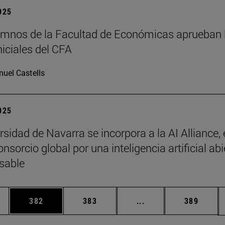
2025
mnos de la Facultad de Económicas aprueban 
niciales del CFA
uel Castells
2025
sidad de Navarra se incorpora a la AI Alliance, 
sorcio global por una inteligencia artificial abi
sable
ias Use TAB para desplazarse.
a
Página
Página
Páginas intermedias 
Página
382
383
...
389