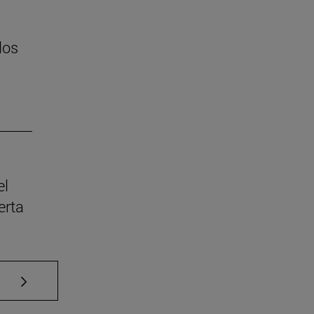
los
el
erta
Use TAB para desplazarse.