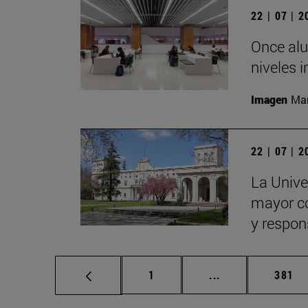
22 | 07 | 
Once alu
niveles i
Imagen
Man
22 | 07 | 
La Univer
mayor con
y respon
Página
Páginas intermed
Págin
1
...
381