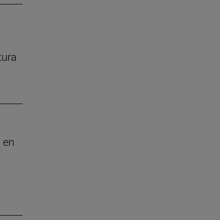
tura
 en