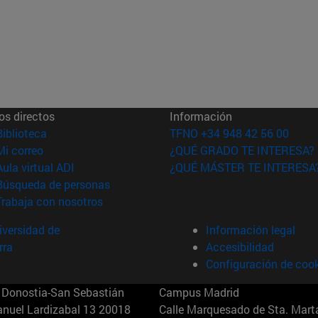
os directos
Información
(abre en nueva ventana)
Biblioteca
TFNO +34 948 42 56 00
(abre en nueva ventana)
Mi correo
¿QUÉ GRADO TE INTERESA?
(abre en nueva ventana)
Aula virtual ADI
¿QUÉ MÁSTER TE INTERESA
(abre en nueva ventana)
Búsqueda de personas
(abre en nueva ventana)
Trabaja con nosotros
versidad de
Información legal
rra
Accesibilidad
Configuración de coo
Donostia-San Sebastián
Campus Madrid
anuel Lardizabal 13 20018
Calle Marquesado de Sta. Marta