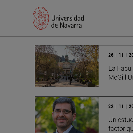
26 | 11 | 
La Facul
McGill U
22 | 11 | 
Un estud
factor q