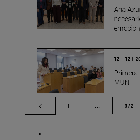
Ana Azur
necesario
emociona
12 | 12 | 
Primera 
MUN
Página
Páginas intermed
Págin
1
...
372