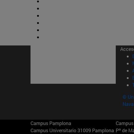
Acces
© Uni
Nava
Campus Pamplona
Campus 
Campus Universitario 31009 Pamplona
Pº de M