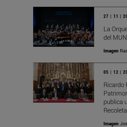
27 | 11 | 
La Orque
del MUN 
Imagen
Raq
05 | 12 | 
Ricardo 
Patrimon
publica u
Recolet
Imagen
Jos