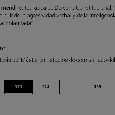
mendi, catedrática de Derecho Constitucional: 
 huir de la agresividad verbal y de la inteligenci
l polarizada”
2024
tesis del Máster en Estudios de comisariado de
ias Use TAB para desplazarse.
a
Página
Página
Páginas intermedias 
Página
373
374
...
389