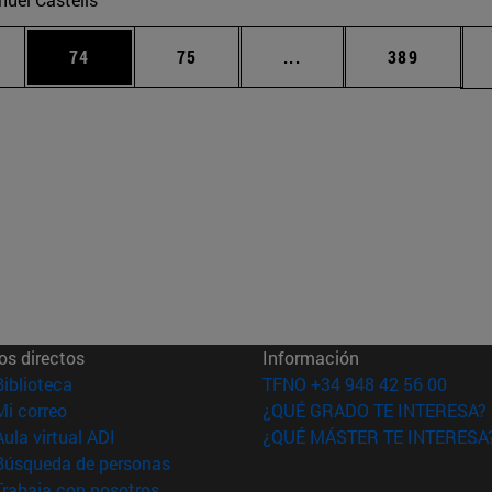
edias Use TAB para desplazarse.
ina
Página
Página
Páginas intermedias Us
Página
74
75
...
389
os directos
Información
(abre en nueva ventana)
Biblioteca
TFNO +34 948 42 56 00
(abre en nueva ventana)
Mi correo
¿QUÉ GRADO TE INTERESA?
(abre en nueva ventana)
Aula virtual ADI
¿QUÉ MÁSTER TE INTERESA
(abre en nueva ventana)
Búsqueda de personas
(abre en nueva ventana)
Trabaja con nosotros