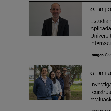
08 | 04 | 
Estudian
Aplicada 
Universi
internac
Imagen
Ced
08 | 04 | 
Investig
registro
evaluac
Imagen
Man