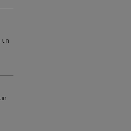
n un
 un