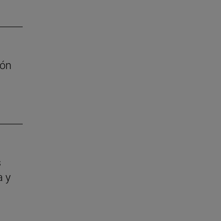
ión
s
a y