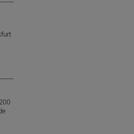
kfurt
.200
de