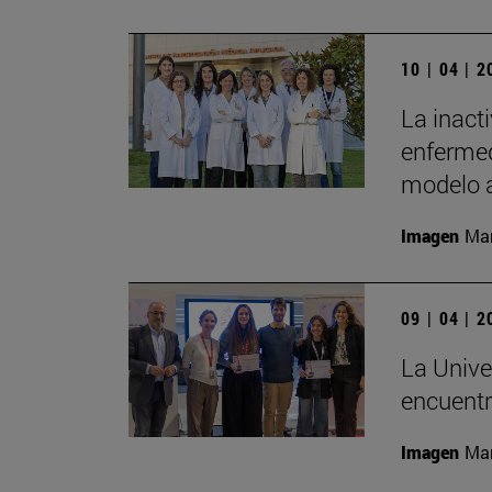
10 | 04 | 
La inact
enfermed
modelo 
Imagen
Man
09 | 04 | 
La Univer
encuentr
Imagen
Man