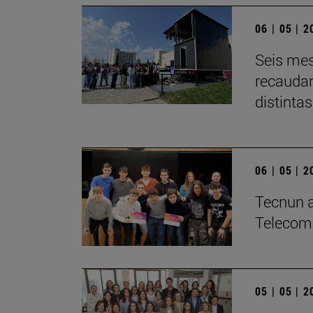
06 | 05 | 
Seis mes
recaudar
distintas
06 | 05 | 
­Tecnun a
Telecom
05 | 05 | 