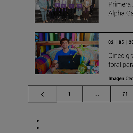
Primera 
Alpha G
02 | 05 | 
Cinco gr
foral par
Imagen
Ced
Página
Páginas interm
Pág
1
...
71