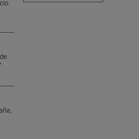
cio
 de
”
aña,