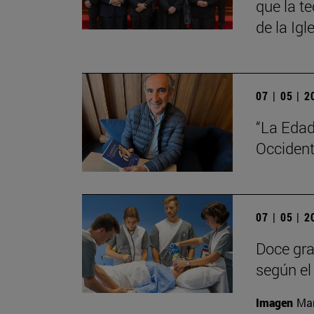
que la t
de la Igl
07 | 05 | 
“La Edad
Occident
07 | 05 | 
Doce gra
según el 
Imagen
Man