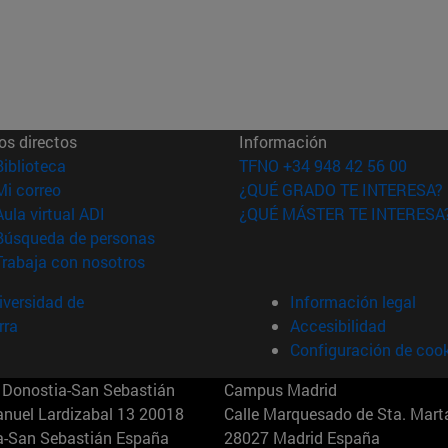
os directos
Información
(abre en nueva ventana)
Biblioteca
TFNO +34 948 42 56 00
(abre en nueva ventana)
Mi correo
¿QUÉ GRADO TE INTERESA?
(abre en nueva ventana)
Aula virtual ADI
¿QUÉ MÁSTER TE INTERESA
(abre en nueva ventana)
Búsqueda de personas
(abre en nueva ventana)
Trabaja con nosotros
versidad de
Información legal
rra
Accesibilidad
Configuración de coo
Donostia-San Sebastián
Campus Madrid
anuel Lardizabal 13 20018
Calle Marquesado de Sta. Marta
a-San Sebastián España
28027 Madrid España