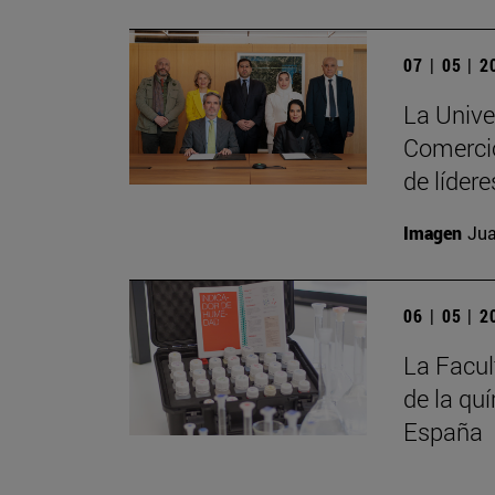
07 | 05 | 
La Unive
Comercio
de líder
Imagen
Jua
06 | 05 | 
La Facul
de la qu
España