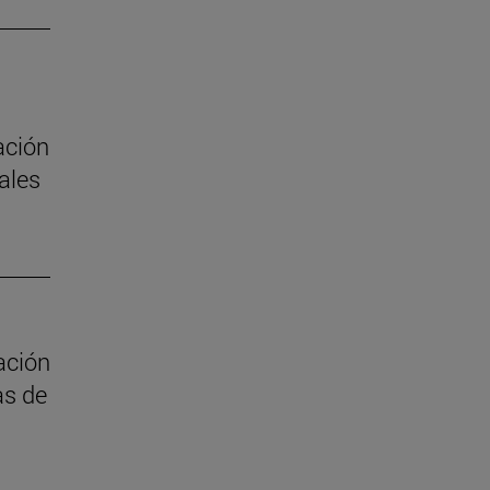
ación
ales
ación
as de