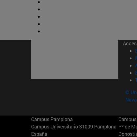
Acces
© Uni
Nava
Campus Pamplona
Campus 
Campus Universitario 31009 Pamplona
Pº de M
España
Donosti