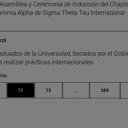
Asamblea y Ceremonia de Inducción del Chapt
amma Alpha de Sigma Theta Tau International
2025
aduados de la Universidad, becados por el Gobi
a realizar prácticas internacionales
ida
edias Use TAB para desplazarse.
ina
Página
Página
Páginas intermedias Us
Página
72
73
...
389