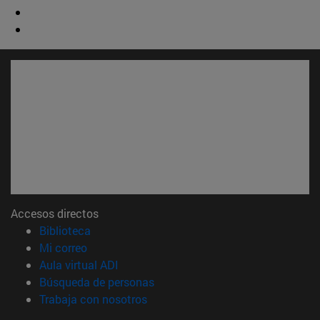
Accesos directos
(abre en nueva ventana)
Biblioteca
(abre en nueva ventana)
Mi correo
(abre en nueva ventana)
Aula virtual ADI
(abre en nueva ventana)
Búsqueda de personas
(abre en nueva ventana)
Trabaja con nosotros