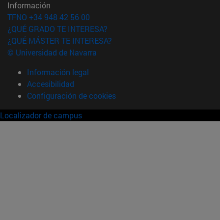
Información
TFNO +34 948 42 56 00
¿QUÉ GRADO TE INTERESA?
¿QUÉ MÁSTER TE INTERESA?
© Universidad de Navarra
Información legal
Accesibilidad
Configuración de cookies
Localizador de campus