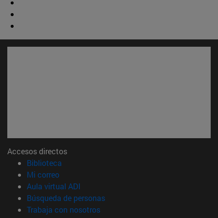
Accesos directos
(abre en nueva ventana)
Biblioteca
(abre en nueva ventana)
Mi correo
(abre en nueva ventana)
Aula virtual ADI
(abre en nueva ventana)
Búsqueda de personas
(abre en nueva ventana)
Trabaja con nosotros