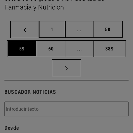
Farmacia y Nutrición
Página
Páginas intermedias Us
Página
1
...
58
Página
Página
Páginas intermedias U
Página
59
60
...
389
BUSCADOR NOTICIAS
Desde