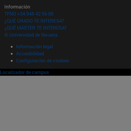
Información
TFNO +34 948 42 56 00
¿QUÉ GRADO TE INTERESA?
¿QUÉ MÁSTER TE INTERESA?
© Universidad de Navarra
Información legal
Accesibilidad
Configuración de cookies
Localizador de campus