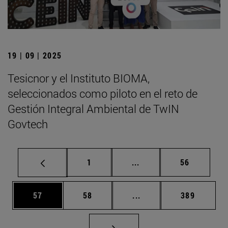
19 | 09 | 2025
Tesicnor y el Instituto BIOMA,
seleccionados como piloto en el reto de
Gestión Integral Ambiental de TwIN
Govtech
Página
Páginas intermedias Us
Página
1
...
56
Página
Página
Páginas intermedias U
Página
57
58
...
389