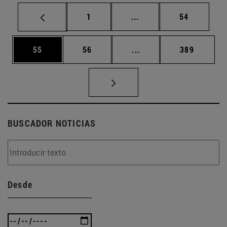
Página
Páginas intermedias Us
Página
1
...
54
Página
Página
Páginas intermedias U
Página
55
56
...
389
BUSCADOR NOTICIAS
Desde