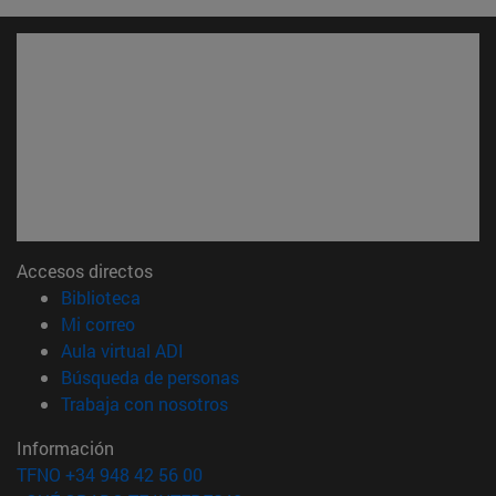
Accesos directos
(abre en nueva ventana)
Biblioteca
(abre en nueva ventana)
Mi correo
(abre en nueva ventana)
Aula virtual ADI
(abre en nueva ventana)
Búsqueda de personas
(abre en nueva ventana)
Trabaja con nosotros
Información
TFNO +34 948 42 56 00