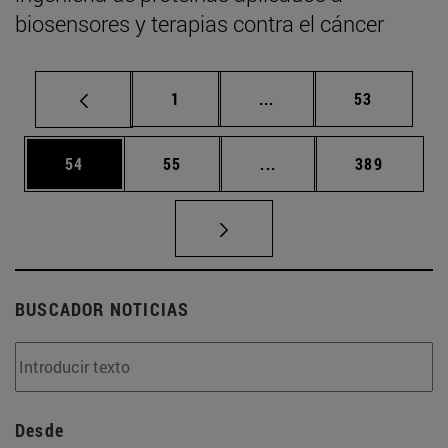
biosensores y terapias contra el cáncer
Página
Páginas intermedias Us
Página
1
...
53
Página
Página
Páginas intermedias U
Página
54
55
...
389
BUSCADOR NOTICIAS
Desde