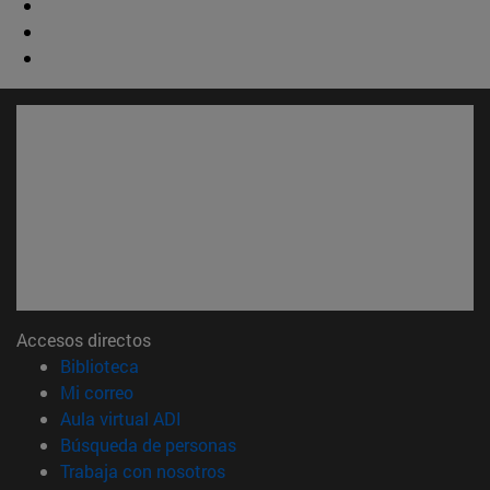
Accesos directos
(abre en nueva ventana)
Biblioteca
(abre en nueva ventana)
Mi correo
(abre en nueva ventana)
Aula virtual ADI
(abre en nueva ventana)
Búsqueda de personas
(abre en nueva ventana)
Trabaja con nosotros