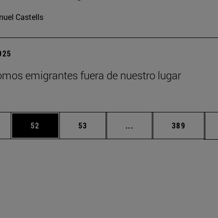
uel Castells
2025
mos emigrantes fuera de nuestro lugar
edias Use TAB para desplazarse.
ina
Página
Página
Páginas intermedias Us
Página
52
53
...
389