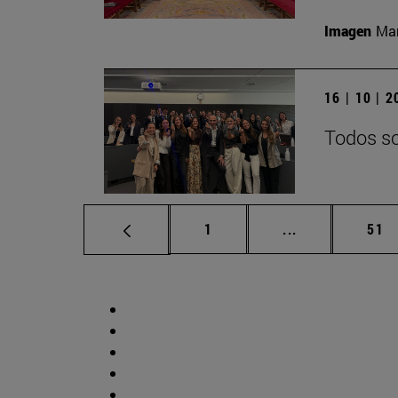
Imagen
Man
16 | 10 | 
Todos so
Página
Páginas interm
Pág
1
...
51