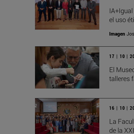
IA+Igual
el uso ét
Imagen
Jos
17 | 10 | 
El Museo
talleres
16 | 10 | 
La Facul
de la XX