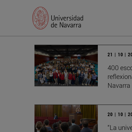
21 | 10 | 
400 esco
reflexio
Navarra
20 | 10 | 
“La univ