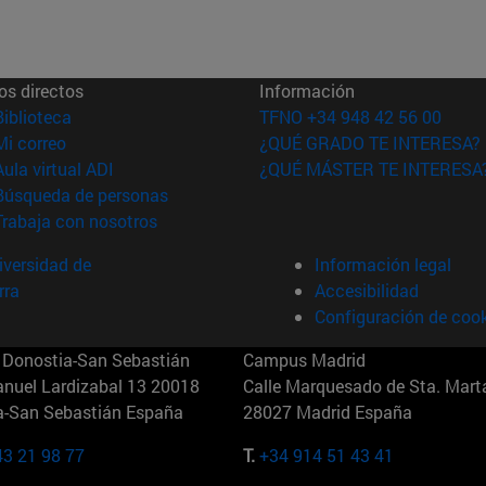
os directos
Información
(abre en nueva ventana)
Biblioteca
TFNO +34 948 42 56 00
(abre en nueva ventana)
Mi correo
¿QUÉ GRADO TE INTERESA?
(abre en nueva ventana)
Aula virtual ADI
¿QUÉ MÁSTER TE INTERESA
(abre en nueva ventana)
Búsqueda de personas
(abre en nueva ventana)
Trabaja con nosotros
versidad de
Información legal
rra
Accesibilidad
Configuración de coo
Donostia-San Sebastián
Campus Madrid
anuel Lardizabal 13 20018
Calle Marquesado de Sta. Marta
a-San Sebastián España
28027 Madrid España
43 21 98 77
T.
+34 914 51 43 41