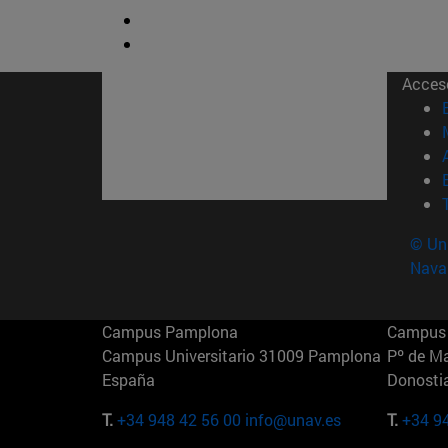
Acces
© Uni
Nava
Campus Pamplona
Campus 
Campus Universitario 31009 Pamplona
Pº de M
España
Donosti
T.
+34 948 42 56 00
info@unav.es
T.
+34 9