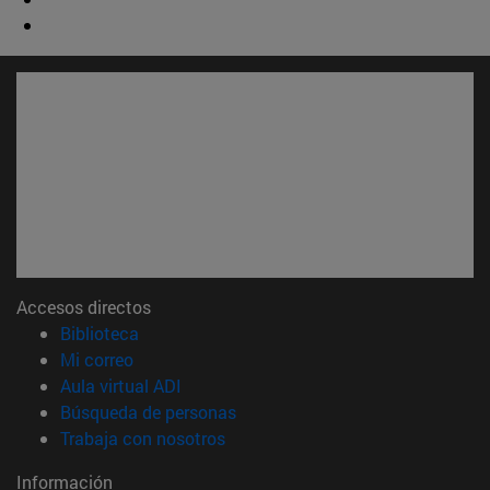
Accesos directos
(abre en nueva ventana)
Biblioteca
(abre en nueva ventana)
Mi correo
(abre en nueva ventana)
Aula virtual ADI
(abre en nueva ventana)
Búsqueda de personas
(abre en nueva ventana)
Trabaja con nosotros
Información