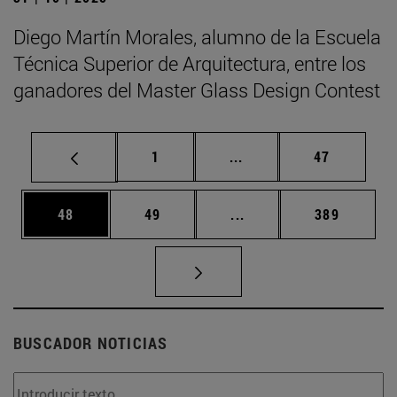
Diego Martín Morales, alumno de la Escuela
Técnica Superior de Arquitectura, entre los
ganadores del Master Glass Design Contest
Página
Páginas intermedias Us
Página
1
...
47
Página
Página
Páginas intermedias U
Página
48
49
...
389
BUSCADOR NOTICIAS