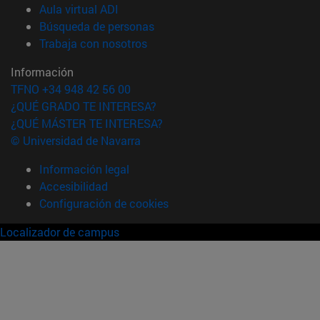
(abre en nueva ventana)
Aula virtual ADI
(abre en nueva ventana)
Búsqueda de personas
(abre en nueva ventana)
Trabaja con nosotros
Información
TFNO +34 948 42 56 00
¿QUÉ GRADO TE INTERESA?
¿QUÉ MÁSTER TE INTERESA?
© Universidad de Navarra
Información legal
Accesibilidad
Configuración de cookies
Localizador de campus