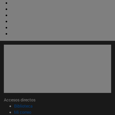
Accesos directos
(abre en nueva ventana)
Biblioteca
(abre en nueva ventana)
Mi correo