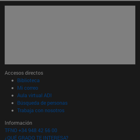
Accesos directos
(abre en nueva ventana)
Biblioteca
(abre en nueva ventana)
Mi correo
(abre en nueva ventana)
Aula virtual ADI
(abre en nueva ventana)
Búsqueda de personas
(abre en nueva ventana)
Trabaja con nosotros
Información
TFNO +34 948 42 56 00
¿QUÉ GRADO TE INTERESA?