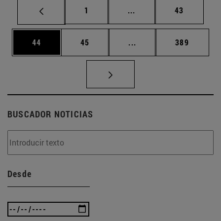
Página
Páginas intermedias Us
Página
1
...
43
Página
Página
Páginas intermedias U
Página
44
45
...
389
BUSCADOR NOTICIAS
Desde