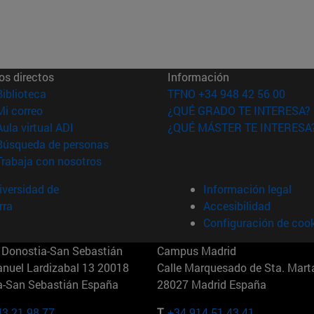
os directos
Información
(abre en nueva ventana)
Biblioteca
TFNO +34 948 42 56 00
(abre en nueva ventana)
Mi correo
¿QUÉ GRADO TE INTERESA?
(abre en nueva ventana)
Aula virtual ADI
¿QUÉ MÁSTER TE INTERESA
(abre en nueva ventana)
Búsqueda de personas
(abre en nueva ventana)
Trabaja con nosotros
versidad de
Información legal
rra
Accesibilidad
Configuración de coo
Donostia-San Sebastián
Campus Madrid
anuel Lardizabal 13 20018
Calle Marquesado de Sta. Marta
a-San Sebastián España
28027 Madrid España
43 21 98 77
T.
+34 914 51 43 41