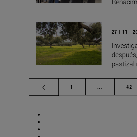
Renacimi
27 | 11 | 
Investig
después,
pastizal
Página
Páginas interm
Pág
1
...
42