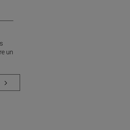
os
re un
e TAB para desplazarse.