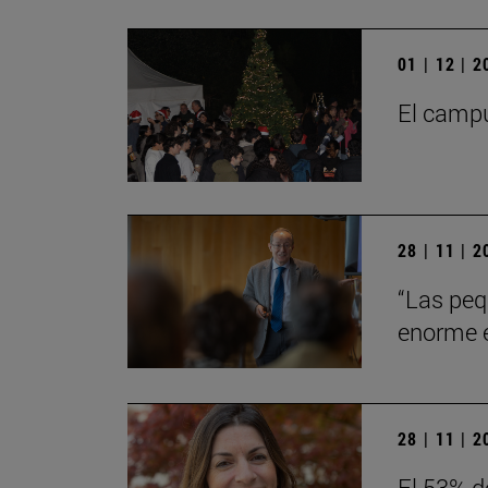
01 | 12 | 
El campu
28 | 11 | 
“Las peq
enorme en
28 | 11 | 
El 53% d