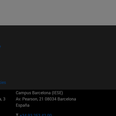
?
kies
Campus Barcelona (IESE)
, 3
Av. Pearson, 21 08034 Barcelona
España
T.
+34 93 253 42 00