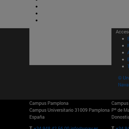
Acces
© Uni
Nava
Campus Pamplona
Campus 
Campus Universitario 31009 Pamplona
Pº de M
España
Donosti
T.
+34 948 42 56 00
info@unav.es
T.
+34 9