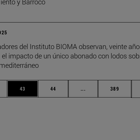
ento y Barroco
2025
adores del Instituto BIOMA observan, veinte añ
 el impacto de un único abonado con lodos sob
 mediterráneo
edias Use TAB para desplazarse.
ina
Página
Página
Páginas intermedias Us
Página
43
44
...
389