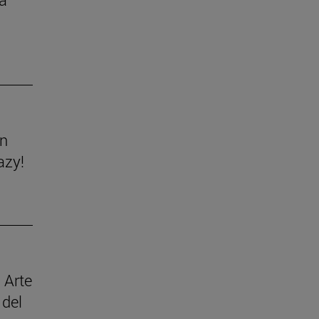
ón
azy!
 Arte
 del