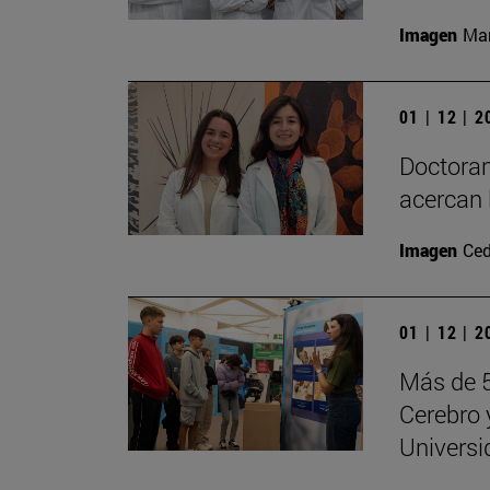
Imagen
Man
01 | 12 | 
Doctoran
acercan 
Imagen
Ced
01 | 12 | 
Más de 5
Cerebro 
Universi