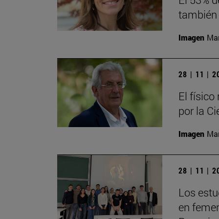
también 
Imagen
Man
28 | 11 | 
El físic
por la Ci
Imagen
Man
28 | 11 | 
Los estu
en femeni