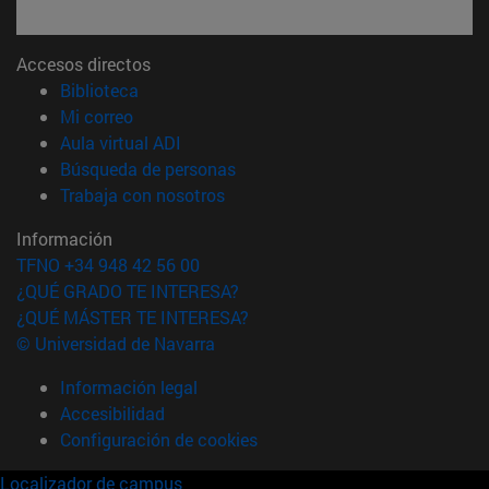
Accesos directos
(abre en nueva ventana)
Biblioteca
(abre en nueva ventana)
Mi correo
(abre en nueva ventana)
Aula virtual ADI
(abre en nueva ventana)
Búsqueda de personas
(abre en nueva ventana)
Trabaja con nosotros
Información
TFNO +34 948 42 56 00
¿QUÉ GRADO TE INTERESA?
¿QUÉ MÁSTER TE INTERESA?
© Universidad de Navarra
Información legal
Accesibilidad
Configuración de cookies
Localizador de campus