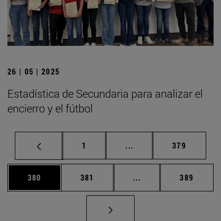
26 | 05 | 2025
Estadística de Secundaria para analizar el
encierro y el fútbol
Página
Páginas intermedias Us
Página
1
...
379
Página
Página
Páginas intermedias 
Página
380
381
...
389