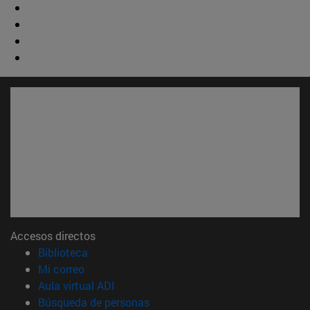
Accesos directos
(abre en nueva ventana)
Biblioteca
(abre en nueva ventana)
Mi correo
(abre en nueva ventana)
Aula virtual ADI
(abre en nueva ventana)
Búsqueda de personas