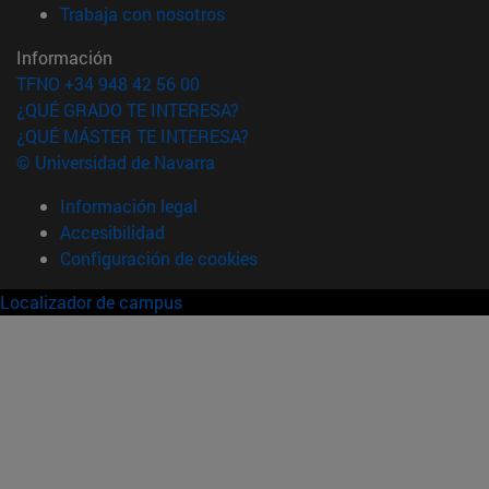
(abre en nueva ventana)
Trabaja con nosotros
Información
TFNO +34 948 42 56 00
¿QUÉ GRADO TE INTERESA?
¿QUÉ MÁSTER TE INTERESA?
© Universidad de Navarra
Información legal
Accesibilidad
Configuración de cookies
Localizador de campus