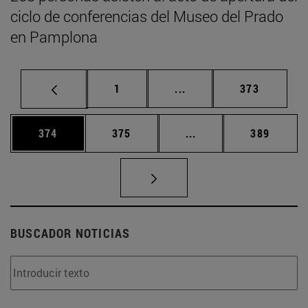
ciclo de conferencias del Museo del Prado
en Pamplona
Página
Páginas intermedias Us
Página
1
...
373
Página
Página
Páginas intermedias 
Página
374
375
...
389
BUSCADOR NOTICIAS