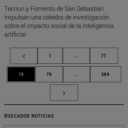
Tecnun y Fomento de San Sebastián
impulsan una cátedra de investigación
sobre el impacto social de la Inteligencia
artificial
Página
Páginas intermedias Us
Página
1
...
77
Página
Página
Páginas intermedias U
Página
78
79
...
389
BUSCADOR NOTICIAS