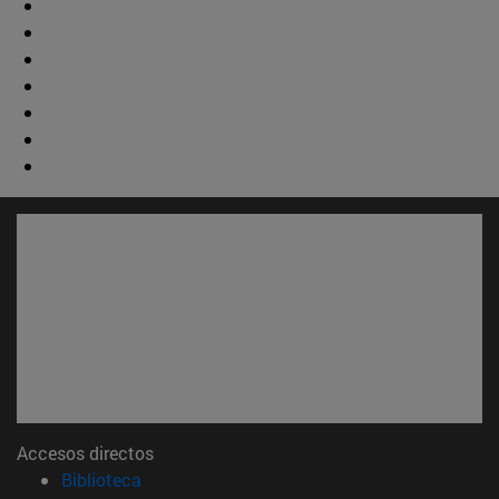
Accesos directos
(abre en nueva ventana)
Biblioteca