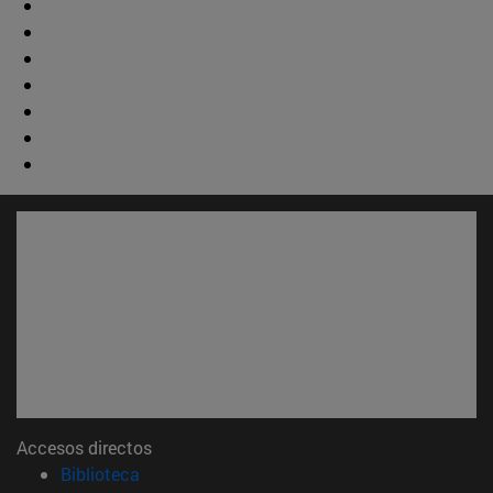
Accesos directos
(abre en nueva ventana)
Biblioteca