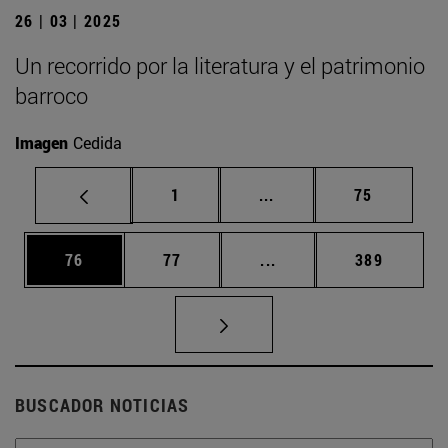
26 | 03 | 2025
Un recorrido por la literatura y el patrimonio
barroco
Imagen
Cedida
Página
Páginas intermedias Us
Página
1
...
75
Página
Página
Páginas intermedias U
Página
76
77
...
389
BUSCADOR NOTICIAS