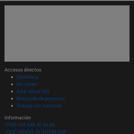
Accesos directos
(abre en nueva ventana)
Biblioteca
(abre en nueva ventana)
Mi correo
(abre en nueva ventana)
Aula virtual ADI
(abre en nueva ventana)
Búsqueda de personas
(abre en nueva ventana)
Trabaja con nosotros
Información
TFNO +34 948 42 56 00
¿QUÉ GRADO TE INTERESA?