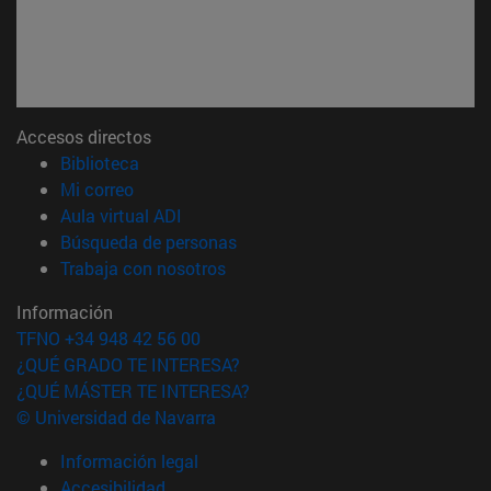
Accesos directos
(abre en nueva ventana)
Biblioteca
(abre en nueva ventana)
Mi correo
(abre en nueva ventana)
Aula virtual ADI
(abre en nueva ventana)
Búsqueda de personas
(abre en nueva ventana)
Trabaja con nosotros
Información
TFNO +34 948 42 56 00
¿QUÉ GRADO TE INTERESA?
¿QUÉ MÁSTER TE INTERESA?
© Universidad de Navarra
Información legal
Accesibilidad