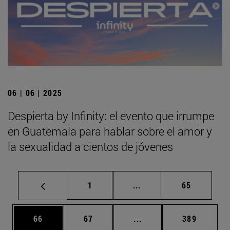
06 | 06 | 2025
Despierta by Infinity: el evento que irrumpe
en Guatemala para hablar sobre el amor y
la sexualidad a cientos de jóvenes
Página
Páginas intermedias Us
Página
1
...
65
Página
Página
Páginas intermedias U
Página
66
67
...
389