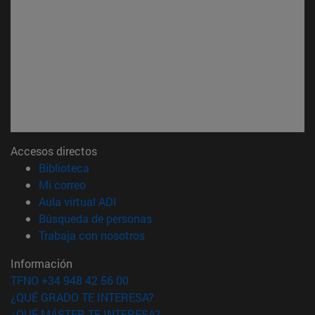
Accesos directos
(abre en nueva ventana)
Biblioteca
(abre en nueva ventana)
Mi correo
(abre en nueva ventana)
Aula virtual ADI
(abre en nueva ventana)
Búsqueda de personas
(abre en nueva ventana)
Trabaja con nosotros
Información
TFNO +34 948 42 56 00
¿QUÉ GRADO TE INTERESA?
¿QUÉ MÁSTER TE INTERESA?