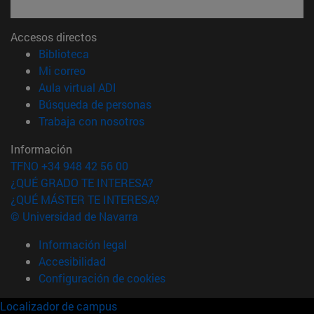
Accesos directos
(abre en nueva ventana)
Biblioteca
(abre en nueva ventana)
Mi correo
(abre en nueva ventana)
Aula virtual ADI
(abre en nueva ventana)
Búsqueda de personas
(abre en nueva ventana)
Trabaja con nosotros
Información
TFNO +34 948 42 56 00
¿QUÉ GRADO TE INTERESA?
¿QUÉ MÁSTER TE INTERESA?
© Universidad de Navarra
Información legal
Accesibilidad
Configuración de cookies
Localizador de campus