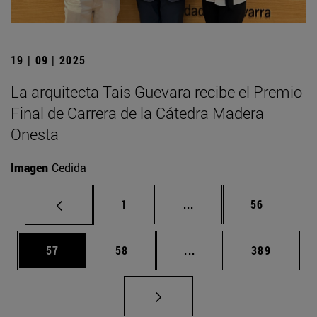
19 | 09 | 2025
La arquitecta Tais Guevara recibe el Premio
Final de Carrera de la Cátedra Madera
Onesta
Imagen
Cedida
Página
Páginas intermedias Us
Página
1
...
56
Página
Página
Páginas intermedias U
Página
57
58
...
389