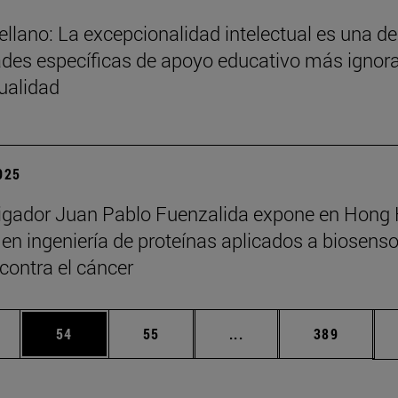
ellano: La excepcionalidad intelectual es una de
des específicas de apoyo educativo más ignor
tualidad
2025
tigador Juan Pablo Fuenzalida expone en Hong
en ingeniería de proteínas aplicados a biosenso
 contra el cáncer
edias Use TAB para desplazarse.
ina
Página
Página
Páginas intermedias Us
Página
54
55
...
389