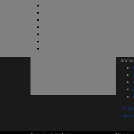
Acces
© Uni
Nava