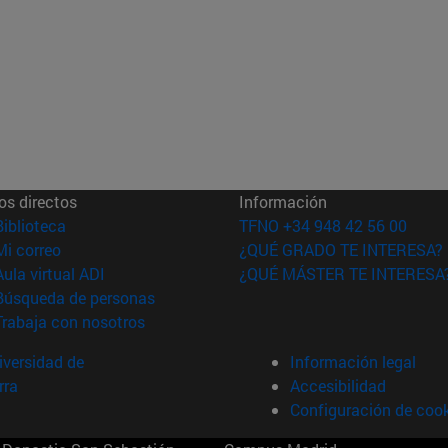
os directos
Información
(abre en nueva ventana)
Biblioteca
TFNO +34 948 42 56 00
(abre en nueva ventana)
Mi correo
¿QUÉ GRADO TE INTERESA?
(abre en nueva ventana)
Aula virtual ADI
¿QUÉ MÁSTER TE INTERESA
(abre en nueva ventana)
Búsqueda de personas
(abre en nueva ventana)
Trabaja con nosotros
versidad de
Información legal
rra
Accesibilidad
Configuración de coo