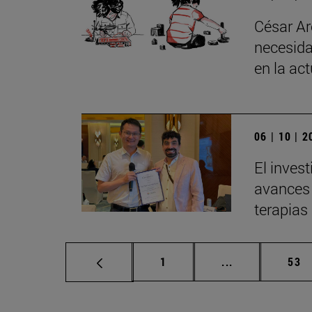
César Ar
necesida
en la ac
06 | 10 | 
El inves
avances 
terapias
Página
Páginas interm
Pág
1
...
53