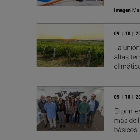
Imagen
Man
09 | 10 | 
La unión 
altas te
climátic
09 | 10 | 
El prime
más de l
básicos