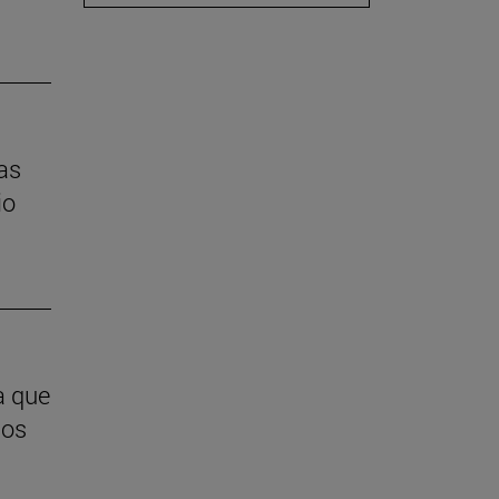
las
io
a que
ios