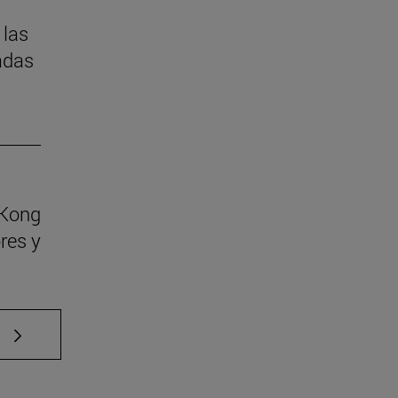
 las
adas
 Kong
res y
e TAB para desplazarse.