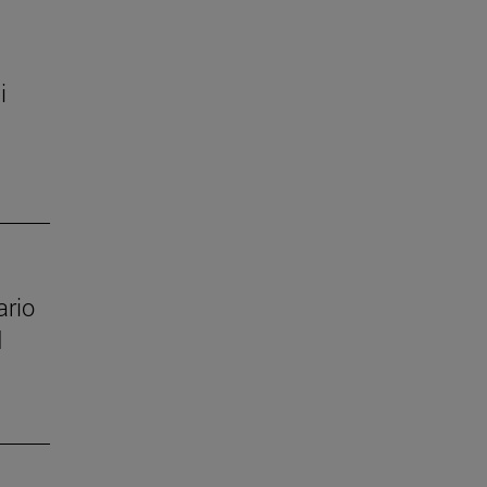
i
ario
d