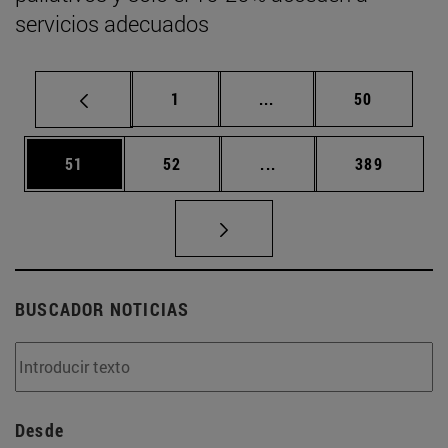
servicios adecuados
Página
Páginas intermedias Us
Página
1
...
50
Página
Página
Páginas intermedias U
Página
51
52
...
389
BUSCADOR NOTICIAS
Desde