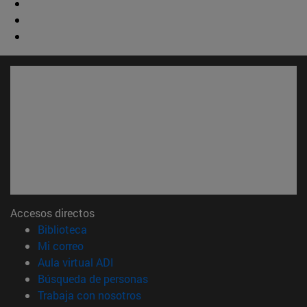
Accesos directos
(abre en nueva ventana)
Biblioteca
(abre en nueva ventana)
Mi correo
(abre en nueva ventana)
Aula virtual ADI
(abre en nueva ventana)
Búsqueda de personas
(abre en nueva ventana)
Trabaja con nosotros