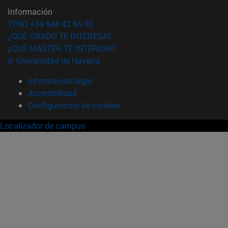
Información
TFNO +34 948 42 56 00
¿QUÉ GRADO TE INTERESA?
¿QUÉ MÁSTER TE INTERESA?
© Universidad de Navarra
Información legal
Accesibilidad
Configuración de cookies
Localizador de campus