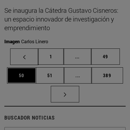
Se inaugura la Cátedra Gustavo Cisneros:
un espacio innovador de investigación y
emprendimiento
Imagen
Carlos Linero
Página
Páginas intermedias Us
Página
1
...
49
Página
Página
Páginas intermedias U
Página
50
51
...
389
BUSCADOR NOTICIAS