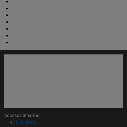
Accesos directos
(abre en nueva ventana)
Biblioteca