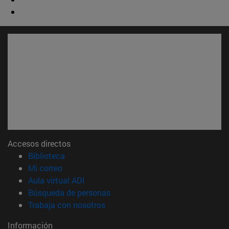
Accesos directos
(abre en nueva ventana)
Biblioteca
(abre en nueva ventana)
Mi correo
(abre en nueva ventana)
Aula virtual ADI
(abre en nueva ventana)
Búsqueda de personas
(abre en nueva ventana)
Trabaja con nosotros
Información