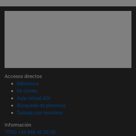
Accesos directos
(abre en nueva ventana)
Biblioteca
(abre en nueva ventana)
Mi correo
(abre en nueva ventana)
Aula virtual ADI
(abre en nueva ventana)
Búsqueda de personas
(abre en nueva ventana)
Trabaja con nosotros
Información
TFNO +34 948 42 56 00