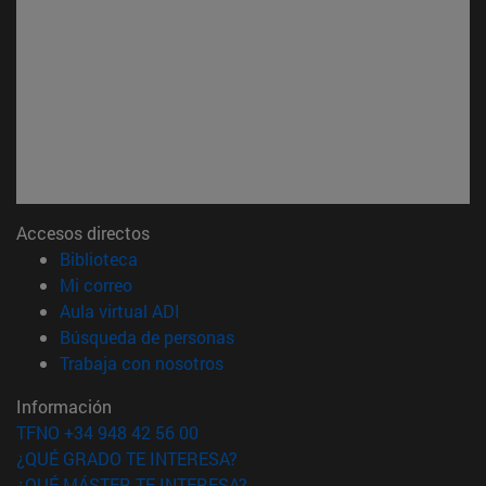
Accesos directos
(abre en nueva ventana)
Biblioteca
(abre en nueva ventana)
Mi correo
(abre en nueva ventana)
Aula virtual ADI
(abre en nueva ventana)
Búsqueda de personas
(abre en nueva ventana)
Trabaja con nosotros
Información
TFNO +34 948 42 56 00
¿QUÉ GRADO TE INTERESA?
¿QUÉ MÁSTER TE INTERESA?