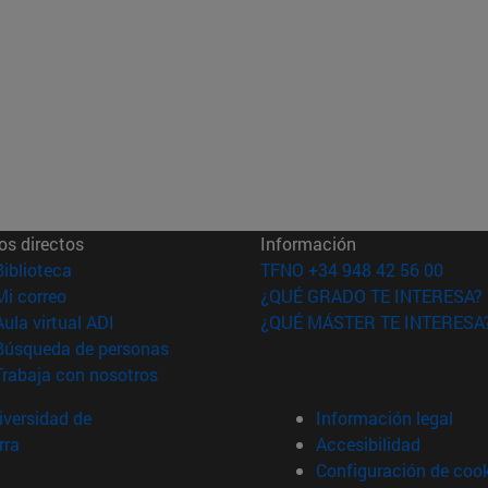
os directos
Información
(abre en nueva ventana)
Biblioteca
TFNO +34 948 42 56 00
(abre en nueva ventana)
Mi correo
¿QUÉ GRADO TE INTERESA?
(abre en nueva ventana)
Aula virtual ADI
¿QUÉ MÁSTER TE INTERESA
(abre en nueva ventana)
Búsqueda de personas
(abre en nueva ventana)
Trabaja con nosotros
versidad de
Información legal
rra
Accesibilidad
Configuración de coo