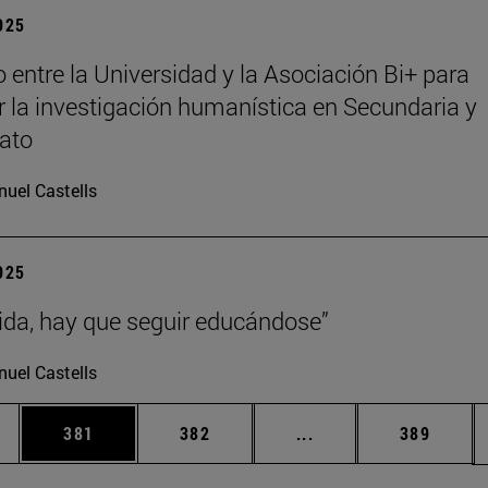
2025
 entre la Universidad y la Asociación Bi+ para
 la investigación humanística en Secundaria y
rato
uel Castells
2025
vida, hay que seguir educándose”
uel Castells
ias Use TAB para desplazarse.
a
Página
Página
Páginas intermedias 
Página
381
382
...
389