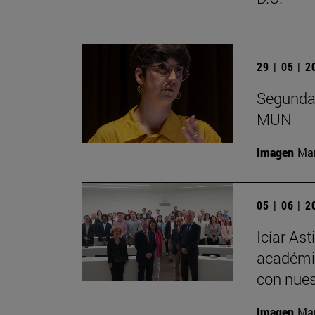
29 | 05 | 
Segunda 
MUN
Imagen
Man
05 | 06 | 
Icíar As
académic
con nues
Imagen
Man