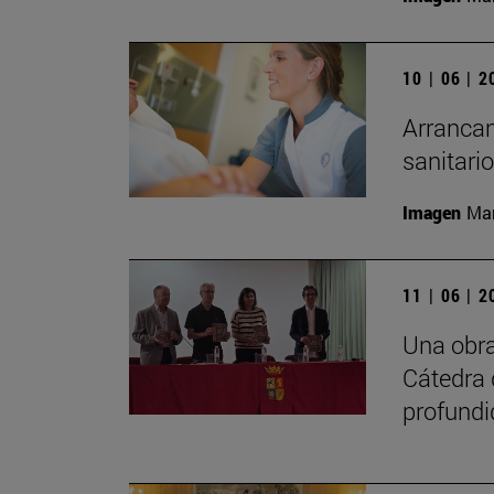
10 | 06 | 
Arrancan
sanitari
Imagen
Man
11 | 06 | 
Una obra
Cátedra 
profundi