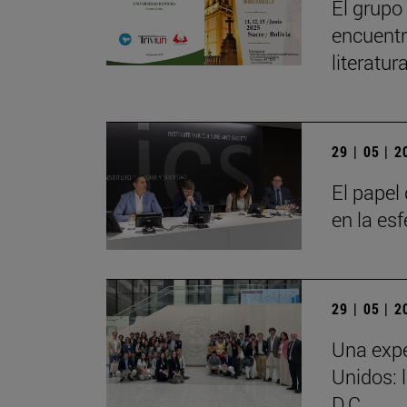
El grupo
encuentr
literatu
29 | 05 | 
El papel 
en la es
29 | 05 | 
Una expe
Unidos: 
D.C.