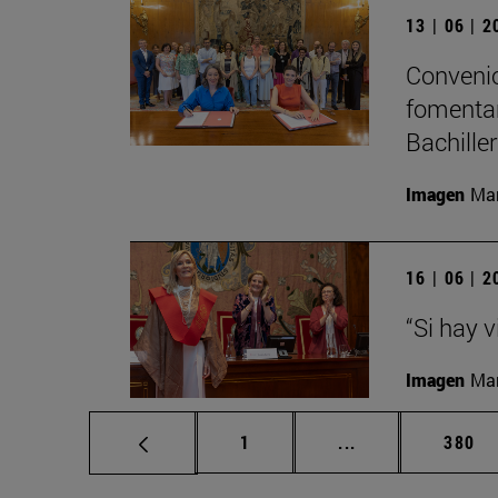
13 | 06 | 
Convenio
fomentar
Bachille
Imagen
Man
16 | 06 | 
“Si hay 
Imagen
Man
Página
Páginas intermed
Págin
1
...
380