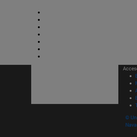
Acces
© Uni
Nava