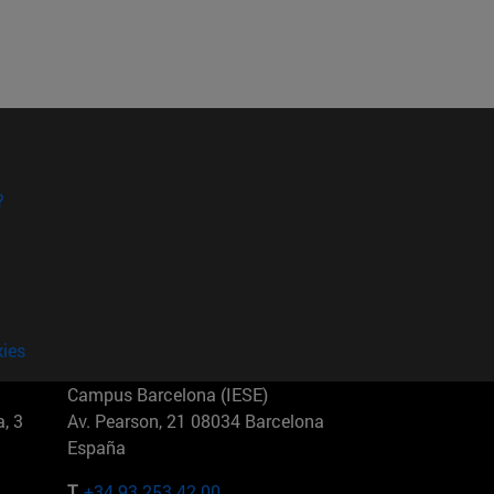
?
kies
Campus Barcelona (IESE)
, 3
Av. Pearson, 21 08034 Barcelona
España
T.
+34 93 253 42 00