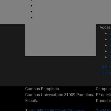
Acces
© Uni
Nava
Campus Pamplona
Campus 
Campus Universitario 31009 Pamplona
Pº de M
España
Donosti
T.
+34 948 42 56 00
info@unav.es
T.
+34 9