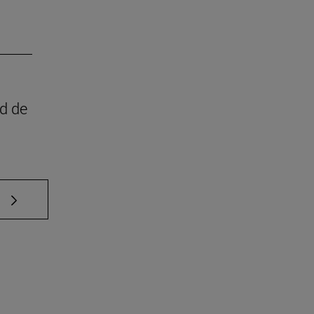
ad de
e TAB para desplazarse.