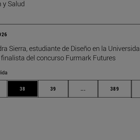
n y Salud
2026
ra Sierra, estudiante de Diseño en la Universid
 finalista del concurso Furmark Futures
ida
edias Use TAB para desplazarse.
ina
Página
Página
Páginas intermedias Us
Página
38
39
...
389