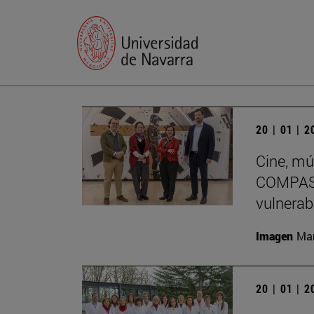
20 | 01 | 
Cine, mú
COMPASS
vulnerab
Imagen
Man
20 | 01 | 