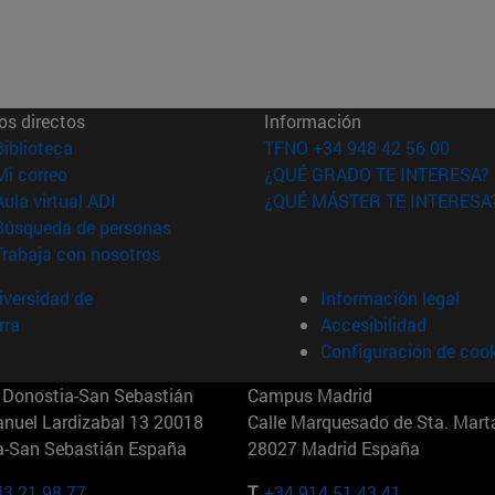
os directos
Información
(abre en nueva ventana)
Biblioteca
TFNO +34 948 42 56 00
(abre en nueva ventana)
Mi correo
¿QUÉ GRADO TE INTERESA?
(abre en nueva ventana)
Aula virtual ADI
¿QUÉ MÁSTER TE INTERESA
(abre en nueva ventana)
Búsqueda de personas
(abre en nueva ventana)
Trabaja con nosotros
versidad de
Información legal
rra
Accesibilidad
Configuración de coo
Donostia-San Sebastián
Campus Madrid
anuel Lardizabal 13 20018
Calle Marquesado de Sta. Marta
a-San Sebastián España
28027 Madrid España
43 21 98 77
T.
+34 914 51 43 41