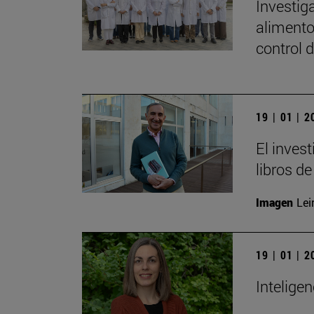
Investig
alimento
control 
19 | 01 | 
El inves
libros de
Imagen
Lei
19 | 01 | 
Inteligen