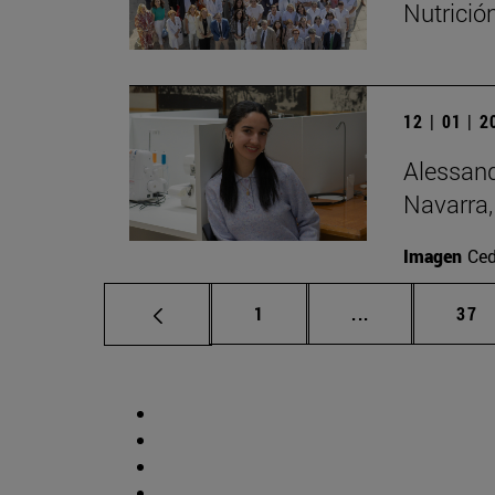
Nutrició
12 | 01 | 
Alessand
Navarra,
Imagen
Ced
Página
Páginas interm
Pág
1
...
37