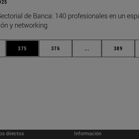
2025
ectorial de Banca: 140 profesionales en un esp
xión y networking
ias Use TAB para desplazarse.
a
Página
Página
Páginas intermedias 
Página
375
376
...
389
os directos
Información