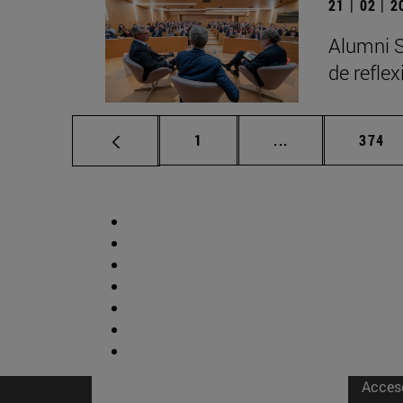
21 | 02 | 
Alumni S
de refle
Página
Páginas intermed
Págin
1
...
374
Acces