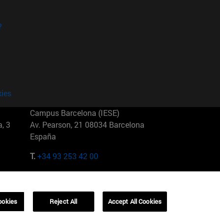
?
kies
Campus Barcelona (IESE)
, 3
Av. Pearson, 21 08034 Barcelona
España
T.
+34 93 253 42 00
Campus Sao Paulo (IESE)
5
Rua Martiniano de Carvalho, 573
01321001 Bela Vista Brasil
ookies
Reject All
Accept All Cookies
T.
+55 11 3177-8300