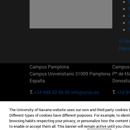
© Uni
Nava
Campus Pamplona
Campus 
Campus Universitario 31009 Pamplona
Pº de M
España
Donosti
T.
+34 948 42 56 00
info@unav.es
T.
+34 9
Campus Madrid (IESE)
Campus 
The University of Navarra website uses our own and third-party cookies 
Camino del Cerro Águila 3 28023
165 W 5
Different types of cookies have different purposes. For example, to identi
Madrid España
EE.UU
browsing habits respecting your privacy, or personalize how the content 
to enable or accept them all. This banner will remain active until you ch
T.
+34 912 11 30 00
T.
+1 64