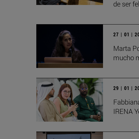
de ser fe
27 | 01 | 
Marta Po
mucho má
29 | 01 | 
Fabbiana
IRENA Y