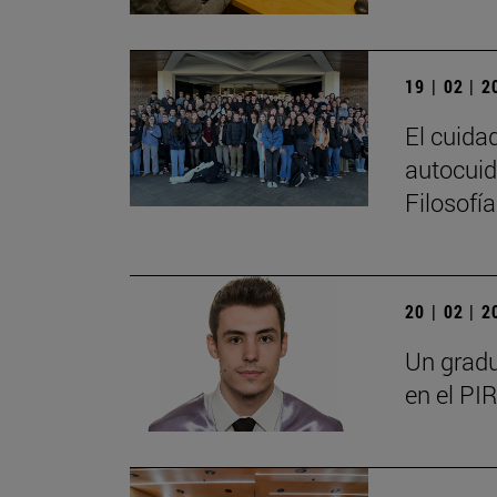
19 | 02 | 
El cuida
autocuid
Filosofí
20 | 02 | 
Un gradu
en el PIR