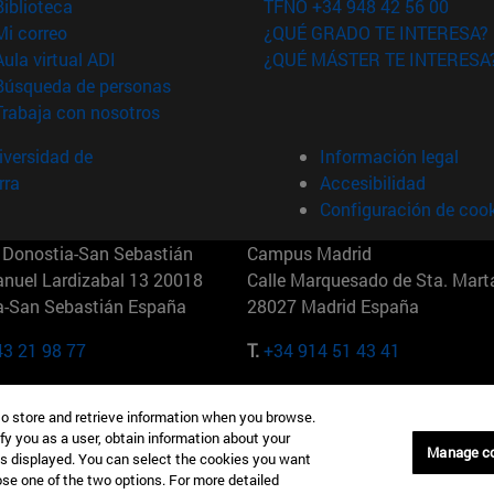
(abre en nueva ventana)
Biblioteca
TFNO +34 948 42 56 00
(abre en nueva ventana)
Mi correo
¿QUÉ GRADO TE INTERESA?
(abre en nueva ventana)
Aula virtual ADI
¿QUÉ MÁSTER TE INTERESA
(abre en nueva ventana)
Búsqueda de personas
(abre en nueva ventana)
Trabaja con nosotros
versidad de
Información legal
rra
Accesibilidad
Configuración de coo
Donostia-San Sebastián
Campus Madrid
anuel Lardizabal 13 20018
Calle Marquesado de Sta. Marta
a-San Sebastián España
28027 Madrid España
43 21 98 77
T.
+34 914 51 43 41
Nueva York (IESE)
Campus Munich (IESE)
to store and retrieve information when you browse.
7th St 10019-2201 Nueva York
Maria-Theresia-Straße 15 8167
fy you as a user, obtain information about your
Múnich Alemania
Manage c
is displayed. You can select the cookies you want
oose one of the two options. For more detailed
6 346 8850
T.
+49 89 24209790