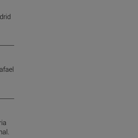
drid
afael
ria
nal.