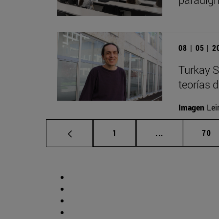
08 | 05 | 
Turkay S
teorías 
Imagen
Lei
Página
Páginas interm
Pág
1
...
70