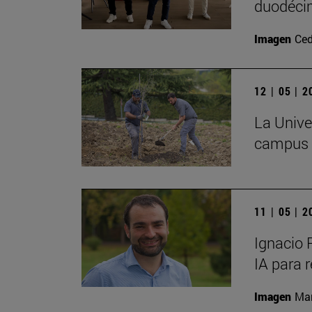
duodécim
Imagen
Ced
12 | 05 | 
La Univer
campus c
11 | 05 | 
Ignacio 
IA para 
Imagen
Man