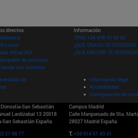
os directos
Información
(abre en nueva ventana)
Biblioteca
TFNO +34 948 42 56 00
(abre en nueva ventana)
Mi correo
¿QUÉ GRADO TE INTERESA?
(abre en nueva ventana)
Aula virtual ADI
¿QUÉ MÁSTER TE INTERESA
(abre en nueva ventana)
Búsqueda de personas
(abre en nueva ventana)
Trabaja con nosotros
versidad de
Información legal
rra
Accesibilidad
Configuración de coo
Donostia-San Sebastián
Campus Madrid
anuel Lardizabal 13 20018
Calle Marquesado de Sta. Marta
a-San Sebastián España
28027 Madrid España
43 21 98 77
T.
+34 914 51 43 41