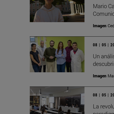
Mario Ca
Comunica
Imagen
Ced
08 | 05 | 
Un análi
descubr
Imagen
Man
08 | 05 | 
La revol
paradigm