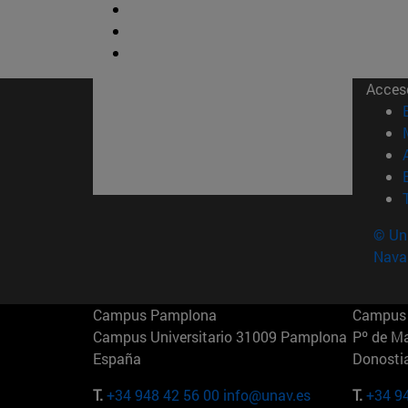
Acces
© Uni
Nava
Campus Pamplona
Campus 
Campus Universitario 31009 Pamplona
Pº de M
España
Donosti
T.
+34 948 42 56 00
info@unav.es
T.
+34 9