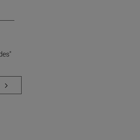
des"
e TAB para desplazarse.