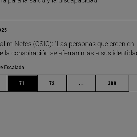
2025
alim Nefes (CSIC): "Las personas que creen en
de la conspiración se aferran más a sus identida
re Escalada
edias Use TAB para desplazarse.
ina
Página
Página
Páginas intermedias Us
Página
71
72
...
389