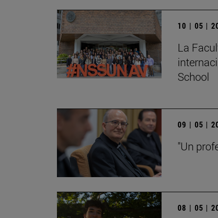
10 | 05 | 
La Facul
internac
School
09 | 05 | 
"Un prof
08 | 05 | 