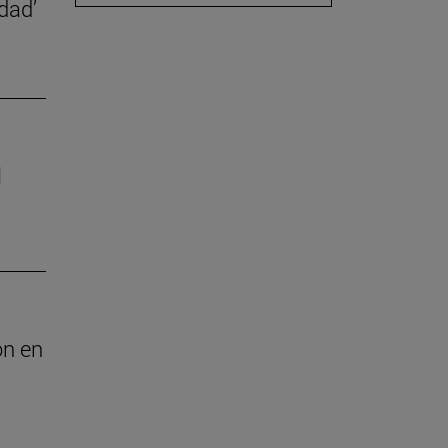
dad’
l
ón en