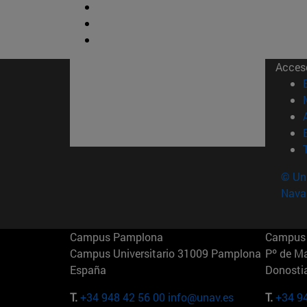
Acces
© Uni
Nava
Campus Pamplona
Campus 
Campus Universitario 31009 Pamplona
Pº de M
España
Donosti
T.
+34 948 42 56 00
info@unav.es
T.
+34 9