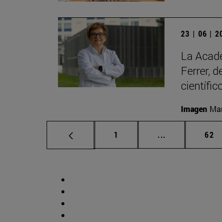
23 | 06 | 
La Acade
Ferrer, 
científic
Imagen
Man
Página
Páginas interm
Pág
1
...
62