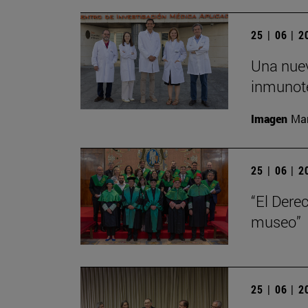
25 | 06 | 
Una nuev
inmunote
Imagen
Man
25 | 06 | 
“El Dere
museo”
25 | 06 | 