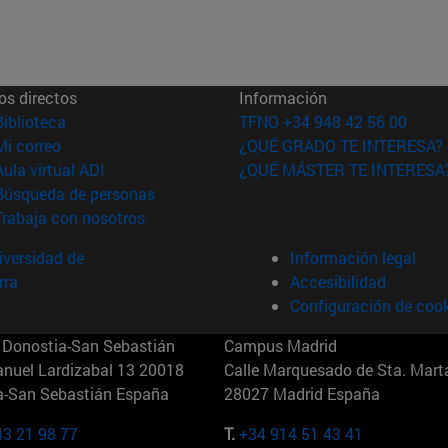
os directos
Información
(abre en nueva ventana)
Biblioteca
TFNO +34 948 42 56 00
(abre en nueva ventana)
Mi correo
¿QUÉ GRADO TE INTERESA?
(abre en nueva ventana)
Aula virtual ADI
¿QUÉ MÁSTER TE INTERESA
(abre en nueva ventana)
Búsqueda de personas
(abre en nueva ventana)
Trabaja con nosotros
versidad de
Información legal
rra
Accesibilidad
Configuración de coo
Donostia-San Sebastián
Campus Madrid
anuel Lardizabal 13 20018
Calle Marquesado de Sta. Marta
a-San Sebastián España
28027 Madrid España
43 21 98 77
T.
+34 914 51 43 41