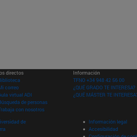
os directos
Información
(abre en nueva ventana)
Biblioteca
TFNO +34 948 42 56 00
(abre en nueva ventana)
Mi correo
¿QUÉ GRADO TE INTERESA?
(abre en nueva ventana)
Aula virtual ADI
¿QUÉ MÁSTER TE INTERESA
(abre en nueva ventana)
Búsqueda de personas
(abre en nueva ventana)
Trabaja con nosotros
versidad de
Información legal
rra
Accesibilidad
Configuración de coo