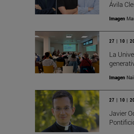
Ávila Cl
Imagen
Man
27 | 10 | 
La Univer
generati
Imagen
Nai
27 | 10 | 
Javier O
Pontific