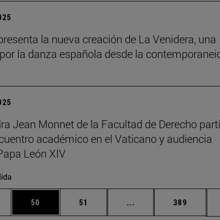
2025
resenta la nueva creación de La Venidera, una
por la danza española desde la contemporanei
2025
ra Jean Monnet de la Facultad de Derecho part
cuentro académico en el Vaticano y audiencia
Papa León XIV
ida
edias Use TAB para desplazarse.
ina
Página
Página
Páginas intermedias Us
Página
50
51
...
389