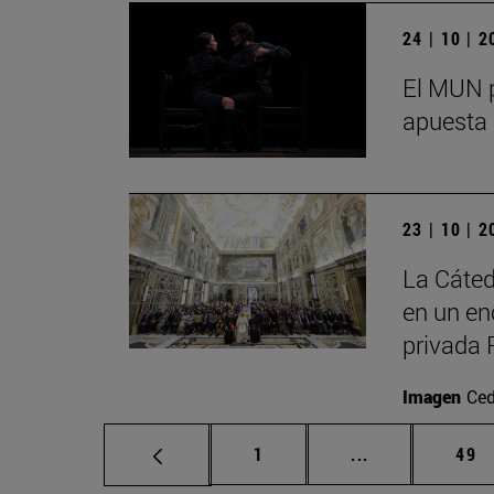
24 | 10 | 
El MUN p
apuesta 
23 | 10 | 
La Cáted
en un en
privada 
Imagen
Ced
Página
Páginas interm
Pág
1
...
49