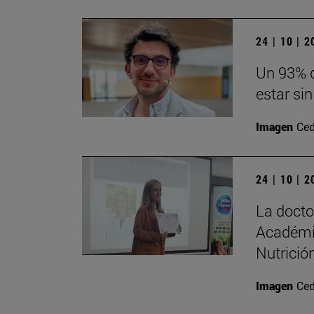
24 | 10 | 
Un 93% d
estar sin
Imagen
Ced
24 | 10 | 
La doct
Académi
Nutrición
Imagen
Ced