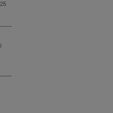
–25
l