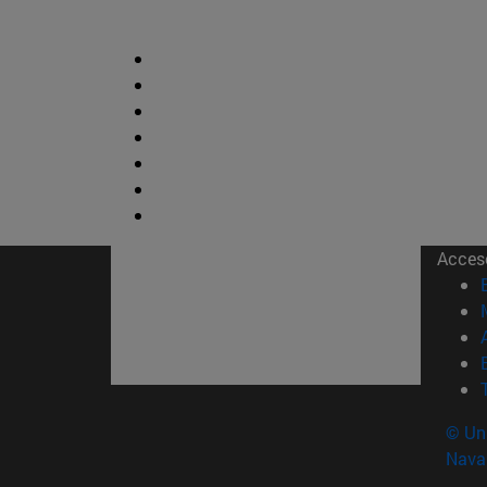
Acces
© Uni
Nava