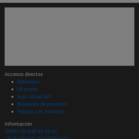
Accesos directos
(abre en nueva ventana)
Biblioteca
(abre en nueva ventana)
Mi correo
(abre en nueva ventana)
Aula virtual ADI
(abre en nueva ventana)
Búsqueda de personas
(abre en nueva ventana)
Trabaja con nosotros
Información
TFNO +34 948 42 56 00
¿QUÉ GRADO TE INTERESA?