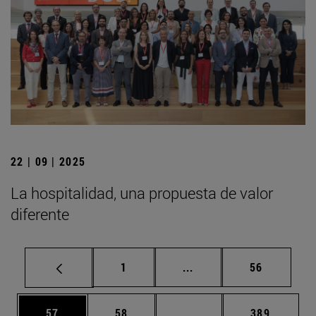
22 | 09 | 2025
La hospitalidad, una propuesta de valor
diferente
Página
Páginas intermedias Us
Página
1
...
56
Página
Página
Páginas intermedias U
Página
57
58
...
389