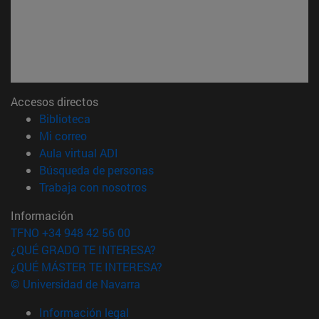
Accesos directos
(abre en nueva ventana)
Biblioteca
(abre en nueva ventana)
Mi correo
(abre en nueva ventana)
Aula virtual ADI
(abre en nueva ventana)
Búsqueda de personas
(abre en nueva ventana)
Trabaja con nosotros
Información
TFNO +34 948 42 56 00
¿QUÉ GRADO TE INTERESA?
¿QUÉ MÁSTER TE INTERESA?
© Universidad de Navarra
Información legal