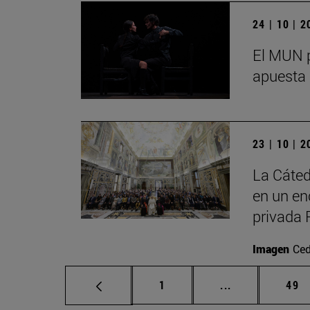
24 | 10 | 
El MUN p
apuesta 
23 | 10 | 
La Cáted
en un en
privada 
Imagen
Ced
Página
Páginas interm
Pág
1
...
49