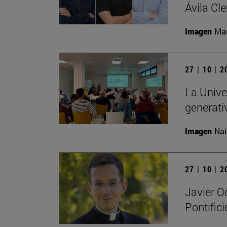
Ávila Cl
Imagen
Man
27 | 10 | 
La Univer
generati
Imagen
Nai
27 | 10 | 
Javier O
Pontific