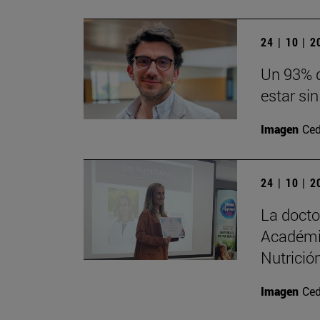
24 | 10 | 
Un 93% d
estar sin
Imagen
Ced
24 | 10 | 
La doct
Académi
Nutrición
Imagen
Ced