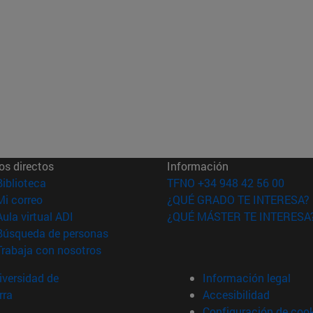
os directos
Información
(abre en nueva ventana)
Biblioteca
TFNO +34 948 42 56 00
(abre en nueva ventana)
Mi correo
¿QUÉ GRADO TE INTERESA?
(abre en nueva ventana)
Aula virtual ADI
¿QUÉ MÁSTER TE INTERESA
(abre en nueva ventana)
Búsqueda de personas
(abre en nueva ventana)
Trabaja con nosotros
versidad de
Información legal
rra
Accesibilidad
Configuración de coo