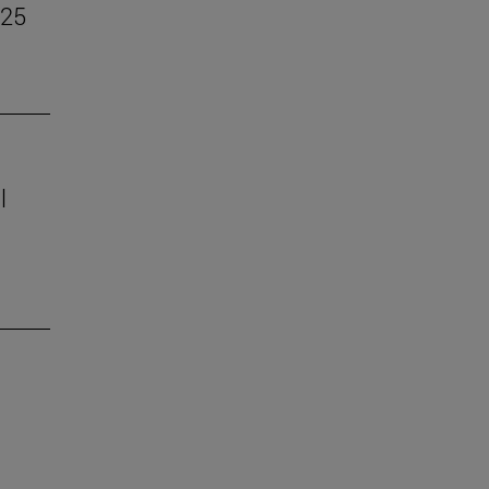
–25
l