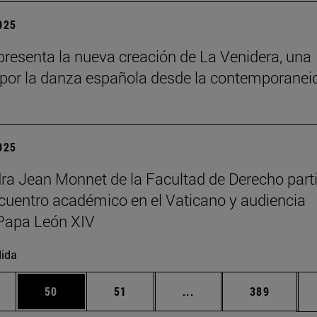
2025
resenta la nueva creación de La Venidera, una
por la danza española desde la contemporanei
2025
ra Jean Monnet de la Facultad de Derecho part
cuentro académico en el Vaticano y audiencia
Papa León XIV
ida
edias Use TAB para desplazarse.
ina
Página
Página
Páginas intermedias Us
Página
50
51
...
389