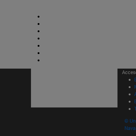
Acces
© Uni
Nava