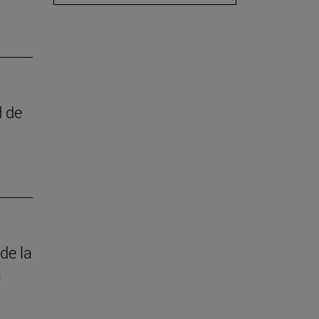
d de
de la
a