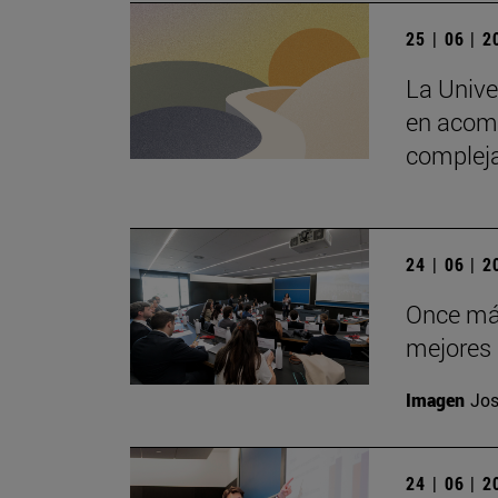
25 | 06 | 
La Unive
en acomp
complej
24 | 06 | 
Once más
mejores 
Imagen
Jos
24 | 06 | 