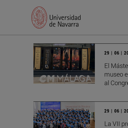
29 | 06 | 
El Máste
museo en
al Cong
29 | 06 | 
La VII p