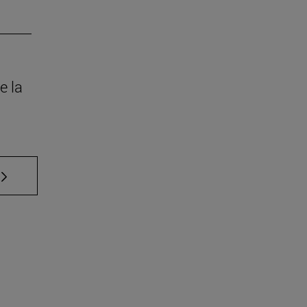
e la
 TAB para desplazarse.