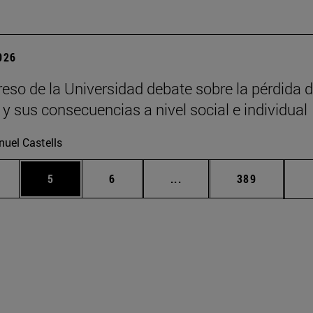
2026
eso de la Universidad debate sobre la pérdida d
 y sus consecuencias a nivel social e individual
uel Castells
rmedias Use TAB para desplazarse.
gina
Página
Página
Páginas intermedias Use
Página
5
6
...
389