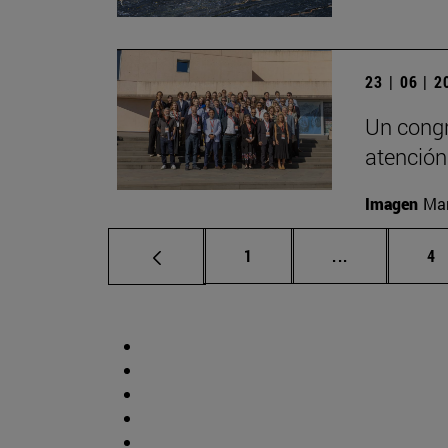
23 | 06 | 
Un congr
atención
Imagen
Man
Página
Páginas inte
Pá
1
...
4