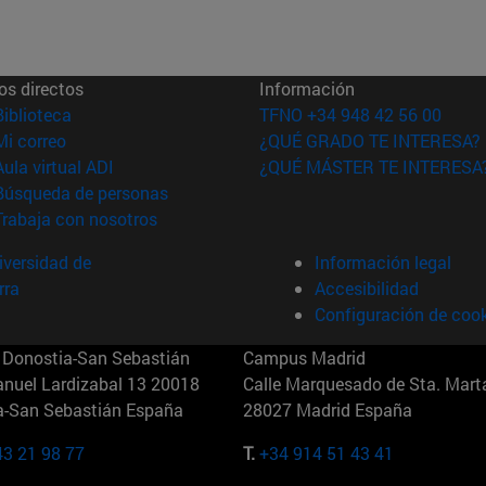
os directos
Información
(abre en nueva ventana)
Biblioteca
TFNO +34 948 42 56 00
(abre en nueva ventana)
Mi correo
¿QUÉ GRADO TE INTERESA?
(abre en nueva ventana)
Aula virtual ADI
¿QUÉ MÁSTER TE INTERESA
(abre en nueva ventana)
Búsqueda de personas
(abre en nueva ventana)
Trabaja con nosotros
versidad de
Información legal
rra
Accesibilidad
Configuración de coo
Donostia-San Sebastián
Campus Madrid
anuel Lardizabal 13 20018
Calle Marquesado de Sta. Marta
a-San Sebastián España
28027 Madrid España
43 21 98 77
T.
+34 914 51 43 41