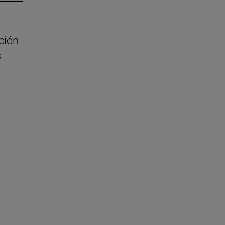
ción
s