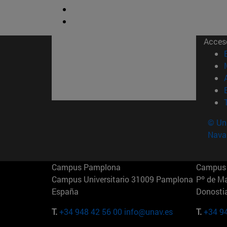
Acces
© Uni
Nava
Campus Pamplona
Campus 
Campus Universitario 31009 Pamplona
Pº de M
España
Donosti
T.
+34 948 42 56 00
info@unav.es
T.
+34 9