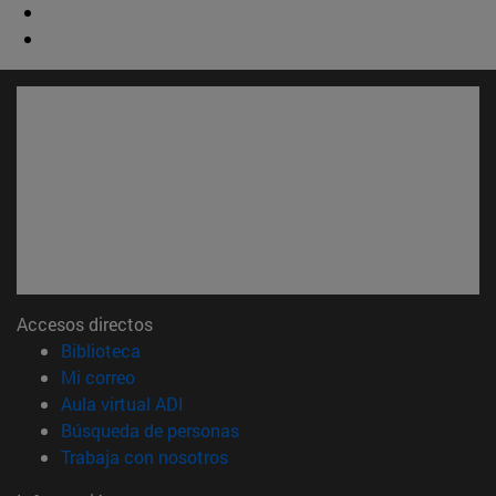
Accesos directos
(abre en nueva ventana)
Biblioteca
(abre en nueva ventana)
Mi correo
(abre en nueva ventana)
Aula virtual ADI
(abre en nueva ventana)
Búsqueda de personas
(abre en nueva ventana)
Trabaja con nosotros