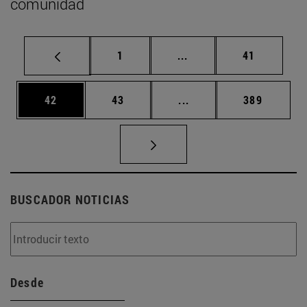
comunidad
Página
Páginas intermedias Us
Página
1
...
41
Página
Página
Páginas intermedias U
Página
42
43
...
389
BUSCADOR NOTICIAS
Desde