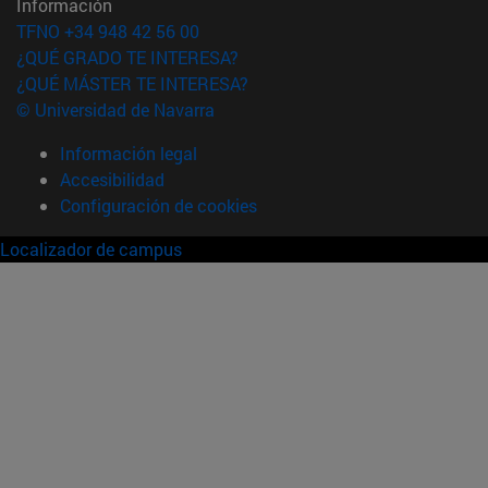
Información
TFNO +34 948 42 56 00
¿QUÉ GRADO TE INTERESA?
¿QUÉ MÁSTER TE INTERESA?
© Universidad de Navarra
Información legal
Accesibilidad
Configuración de cookies
Localizador de campus