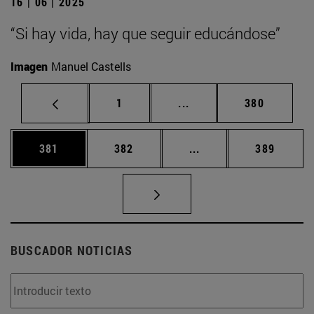
16 | 06 | 2025
“Si hay vida, hay que seguir educándose”
Imagen
Manuel Castells
Página
Páginas intermedias Us
Página
1
...
380
Página
Página
Páginas intermedias 
Página
381
382
...
389
BUSCADOR NOTICIAS