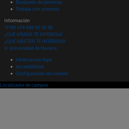
(abre en nueva ventana)
Búsqueda de personas
(abre en nueva ventana)
Trabaja con nosotros
Información
TFNO +34 948 42 56 00
¿QUÉ GRADO TE INTERESA?
¿QUÉ MÁSTER TE INTERESA?
© Universidad de Navarra
Información legal
Accesibilidad
Configuración de cookies
Localizador de campus