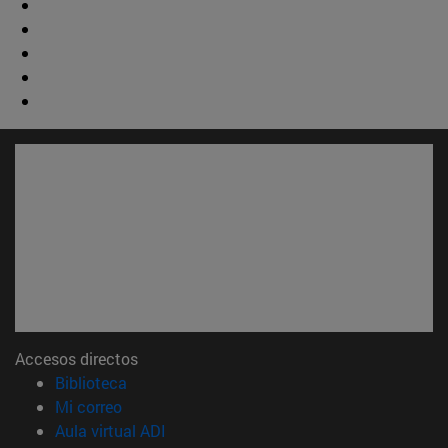
Accesos directos
(abre en nueva ventana)
Biblioteca
(abre en nueva ventana)
Mi correo
(abre en nueva ventana)
Aula virtual ADI