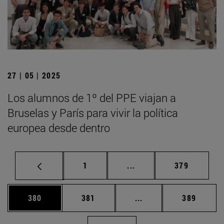
27 | 05 | 2025
Los alumnos de 1º del PPE viajan a
Bruselas y París para vivir la política
europea desde dentro
Página
Páginas intermedias Us
Página
1
...
379
Página
Página
Páginas intermedias 
Página
380
381
...
389