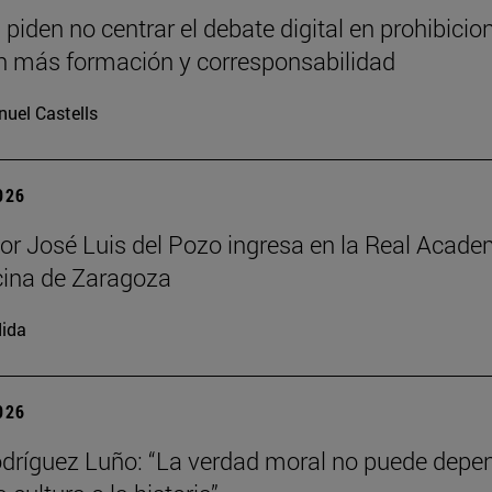
piden no centrar el debate digital en prohibicion
 más formación y corresponsabilidad
uel Castells
2026
sor José Luis del Pozo ingresa en la Real Acade
cina de Zaragoza
ida
2026
dríguez Luño: “La verdad moral no puede depe