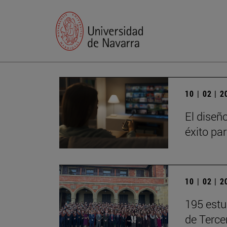
10 | 02 | 
El diseñ
éxito pa
10 | 02 | 
195 estu
de Terce