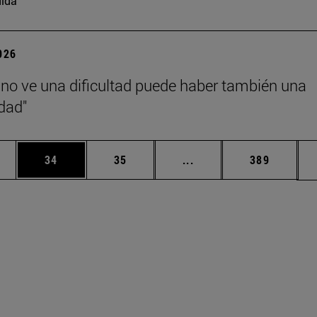
ida
2026
no ve una dificultad puede haber también una
dad"
edias Use TAB para desplazarse.
ina
Página
Página
Páginas intermedias Us
Página
34
35
...
389