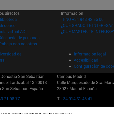
os directos
Información
(abre en nueva ventana)
Biblioteca
TFNO +34 948 42 56 00
(abre en nueva ventana)
Mi correo
¿QUÉ GRADO TE INTERESA?
(abre en nueva ventana)
Aula virtual ADI
¿QUÉ MÁSTER TE INTERESA
(abre en nueva ventana)
Búsqueda de personas
(abre en nueva ventana)
Trabaja con nosotros
versidad de
Información legal
rra
Accesibilidad
Configuración de coo
Donostia-San Sebastián
Campus Madrid
anuel Lardizabal 13 20018
Calle Marquesado de Sta. Marta
a-San Sebastián España
28027 Madrid España
43 21 98 77
T.
+34 914 51 43 41
Nueva York (IESE)
Campus Munich (IESE)