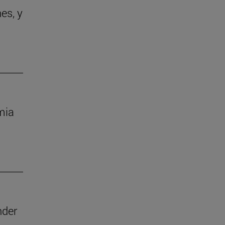
es, y
mia
nder