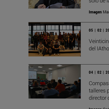
sólo de l
Imagen
Man
05 | 02 | 
Veintici
del IAth
04 | 02 | 
Compass 
talleres
director 