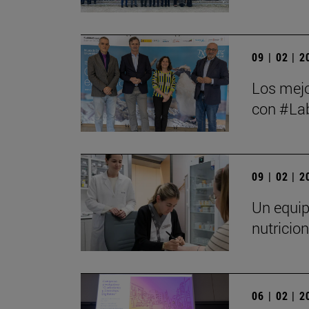
09 | 02 | 
Los mejo
con #Lab
09 | 02 | 
Un equip
nutricio
06 | 02 | 