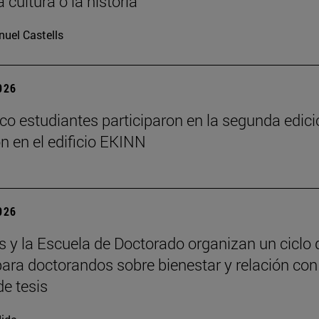
a cultura o la historia”
uel Castells
2026
nco estudiantes participaron en la segunda edic
on en el edificio EKINN
2026
y la Escuela de Doctorado organizan un ciclo 
 para doctorandos sobre bienestar y relación con
de tesis