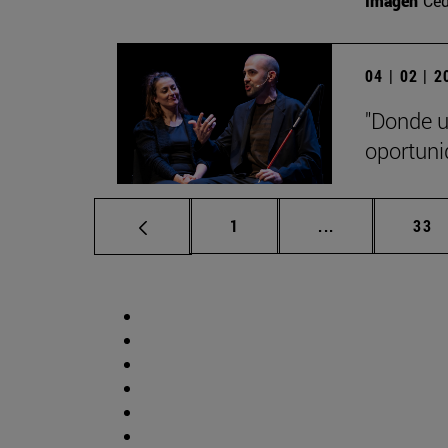
Imagen
Ced
04 | 02 | 
"Donde u
oportuni
Página
Páginas interm
Pág
1
...
33