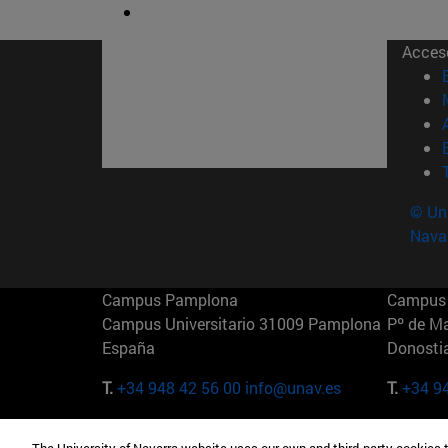
Acces
© Uni
Nava
Campus Pamplona
Campus 
Campus Universitario 31009 Pamplona
Pº de M
España
Donosti
T.
+34 948 42 56 00
info@unav.es
T.
+34 9
Campus Madrid (IESE)
Campus 