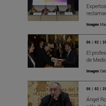
Expertos 
reclaman
Imagen
Man
06 | 02 | 
El profe
de Medi
Imagen
Ced
06 | 02 | 
Ángel Ro