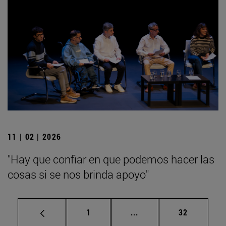
11 | 02 | 2026
"Hay que confiar en que podemos hacer las
cosas si se nos brinda apoyo"
Página
Páginas intermedias Us
Página
1
...
32