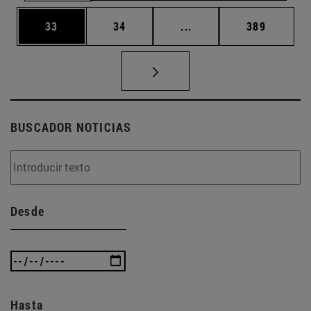
Página
Página
Páginas intermedias U
Página
33
34
...
389
BUSCADOR NOTICIAS
Desde
Hasta