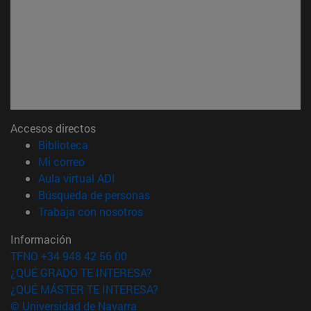
Accesos directos
(abre en nueva ventana)
Biblioteca
(abre en nueva ventana)
Mi correo
(abre en nueva ventana)
Aula virtual ADI
(abre en nueva ventana)
Búsqueda de personas
(abre en nueva ventana)
Trabaja con nosotros
Información
TFNO +34 948 42 56 00
¿QUÉ GRADO TE INTERESA?
¿QUÉ MÁSTER TE INTERESA?
© Universidad de Navarra