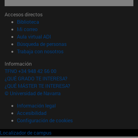
Accesos directos
(abre en nueva ventana)
Biblioteca
(abre en nueva ventana)
Mi correo
(abre en nueva ventana)
Aula virtual ADI
(abre en nueva ventana)
Búsqueda de personas
(abre en nueva ventana)
Trabaja con nosotros
Información
TFNO +34 948 42 56 00
¿QUÉ GRADO TE INTERESA?
¿QUÉ MÁSTER TE INTERESA?
© Universidad de Navarra
Información legal
Accesibilidad
Configuración de cookies
Localizador de campus