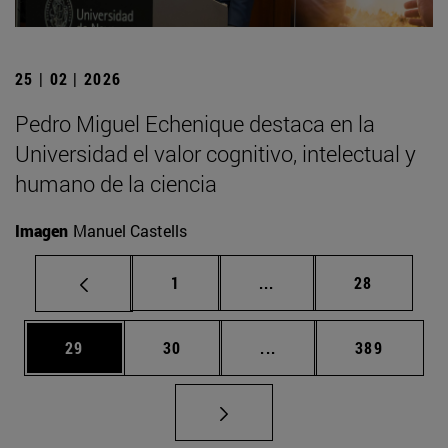
25 | 02 | 2026
Pedro Miguel Echenique destaca en la
Universidad el valor cognitivo, intelectual y
humano de la ciencia
Imagen
Manuel Castells
Página
Páginas intermedias Us
Página
1
...
28
Página
Página
Páginas intermedias U
Página
29
30
...
389