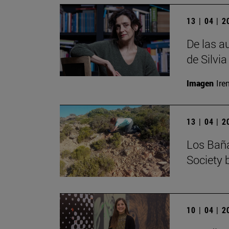
13 | 04 | 
De las au
de Silvi
Imagen
Ire
13 | 04 | 
Los Baña
Society 
10 | 04 | 