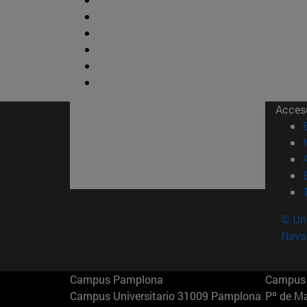
Acces
© Uni
Nava
Campus Pamplona
Campus 
Campus Universitario 31009 Pamplona
Pº de M