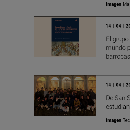
Imagen
Man
14 | 04 | 
El grupo 
mundo pa
barrocas
14 | 04 | 
De San S
estudia
Imagen
Te