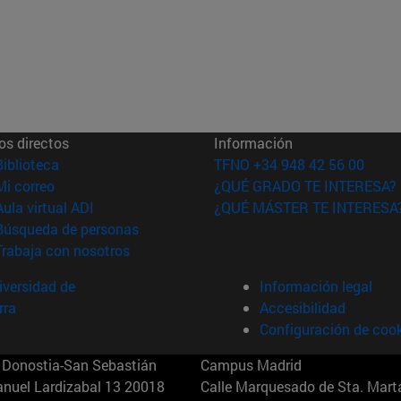
os directos
Información
(abre en nueva ventana)
Biblioteca
TFNO +34 948 42 56 00
(abre en nueva ventana)
Mi correo
¿QUÉ GRADO TE INTERESA?
(abre en nueva ventana)
Aula virtual ADI
¿QUÉ MÁSTER TE INTERESA
(abre en nueva ventana)
Búsqueda de personas
(abre en nueva ventana)
Trabaja con nosotros
versidad de
Información legal
rra
Accesibilidad
Configuración de coo
Donostia-San Sebastián
Campus Madrid
anuel Lardizabal 13 20018
Calle Marquesado de Sta. Marta