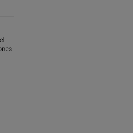
el
ones