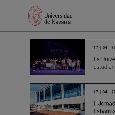
17 | 04 | 
La Unive
estudian
17 | 04 | 
II Jorna
Laborma