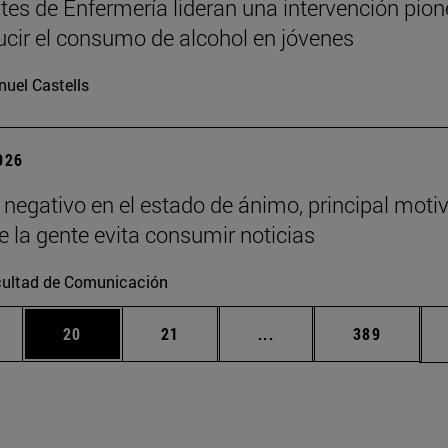
tes de Enfermería lideran una intervención pion
ucir el consumo de alcohol en jóvenes
uel Castells
2026
o negativo en el estado de ánimo, principal moti
ue la gente evita consumir noticias
ultad de Comunicación
edias Use TAB para desplazarse.
ina
Página
Página
Páginas intermedias Us
Página
20
21
...
389