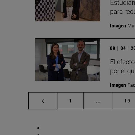
Estudian
para red
Imagen
Man
09 | 04 | 
El efect
por el q
Imagen
Fac
Página
Páginas interm
Pág
1
...
19