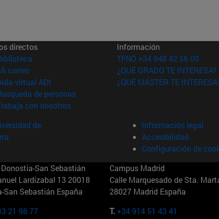
os directos
Información
(abre en nueva ventana)
Biblioteca
TFNO +34 948 42 56 00
(abre en nueva ventana)
Mi correo
¿QUÉ GRADO TE INTERESA?
(abre en nueva ventana)
Aula virtual ADI
¿QUÉ MÁSTER TE INTERESA
(abre en nueva ventana)
Búsqueda de personas
(abre en nueva ventana)
Trabaja con nosotros
versidad de
Información legal
rra
Accesibilidad
Configuración de coo
Donostia-San Sebastián
Campus Madrid
anuel Lardizabal 13 20018
Calle Marquesado de Sta. Marta
a-San Sebastián España
28027 Madrid España
43 21 98 77
T.
+34 914 51 43 41