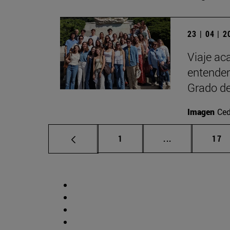
23 | 04 | 
Viaje ac
entender
Grado de
Imagen
Ced
Página
Páginas interm
Pág
1
...
17