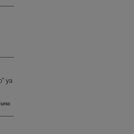
o” ya
curso