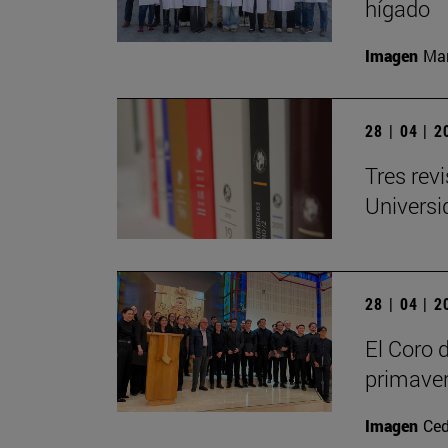
hígado
Imagen
Man
28 | 04 | 
Tres rev
Universi
28 | 04 | 
El Coro 
primave
Imagen
Ced