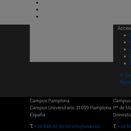
Acces
© Uni
Nava
Campus Pamplona
Campus 
Campus Universitario 31009 Pamplona
Pº de M
España
Donosti
T.
+34 948 42 56 00
info@unav.es
T.
+34 9