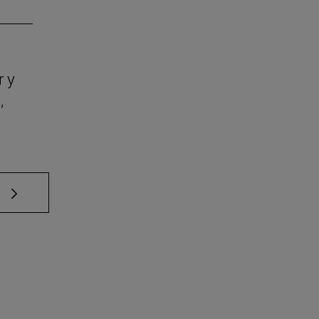
r y
,
e TAB para desplazarse.