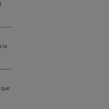
d
a la
y que