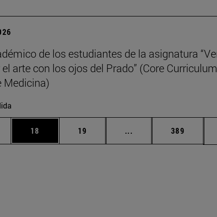
2026
adémico de los estudiantes de la asignatura “Ve
 el arte con los ojos del Prado” (Core Curriculum
 Medicina)
ida
edias Use TAB para desplazarse.
ina
Página
Página
Páginas intermedias Us
Página
18
19
...
389