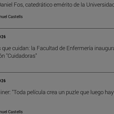
Daniel Fos, catedrático emérito de la Universida
uel Castells
2026
s que cuidan: la Facultad de Enfermería inaugur
ón "Cuidadoras"
2026
liner: "Toda película crea un puzle que luego ha
uel Castells