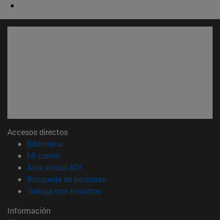
Accesos directos
(abre en nueva ventana)
Biblioteca
(abre en nueva ventana)
Mi correo
(abre en nueva ventana)
Aula virtual ADI
(abre en nueva ventana)
Búsqueda de personas
(abre en nueva ventana)
Trabaja con nosotros
Información