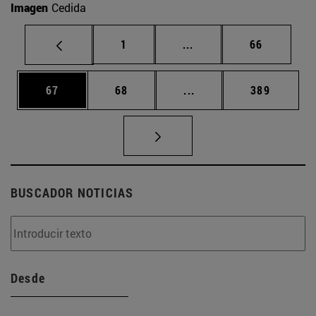
Imagen
Cedida
Página
Páginas intermedias Us
Página
1
...
66
Página
Página
Páginas intermedias U
Página
67
68
...
389
BUSCADOR NOTICIAS
Desde