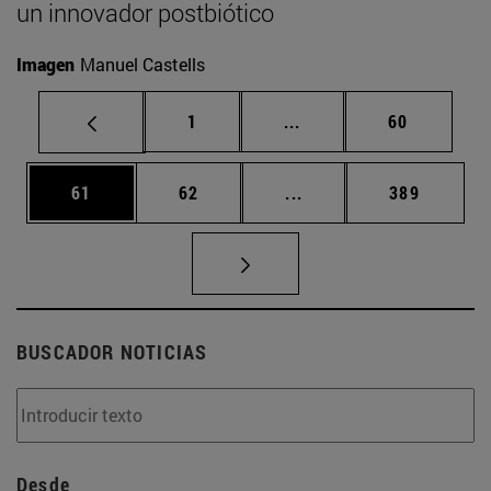
un innovador postbiótico
Imagen
Manuel Castells
Página
Páginas intermedias Us
Página
1
...
60
Página
Página
Páginas intermedias U
Página
61
62
...
389
BUSCADOR NOTICIAS
Desde