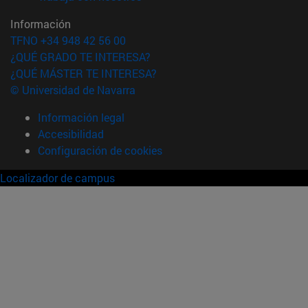
Información
TFNO +34 948 42 56 00
¿QUÉ GRADO TE INTERESA?
¿QUÉ MÁSTER TE INTERESA?
© Universidad de Navarra
Información legal
Accesibilidad
Configuración de cookies
Localizador de campus