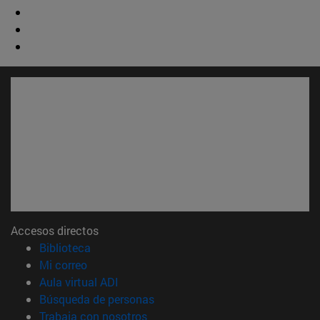
Accesos directos
(abre en nueva ventana)
Biblioteca
(abre en nueva ventana)
Mi correo
(abre en nueva ventana)
Aula virtual ADI
(abre en nueva ventana)
Búsqueda de personas
(abre en nueva ventana)
Trabaja con nosotros